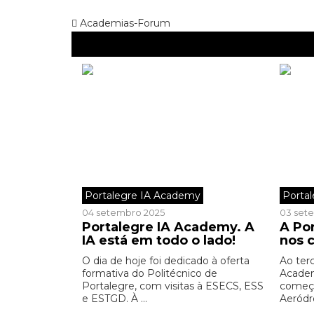
Academias-Forum
Portalegre IA Academy
Porta
04 setembro 2025
03 set
Portalegre IA Academy. A
A Po
IA está em todo o lado!
nos 
O dia de hoje foi dedicado à oferta
Ao terc
formativa do Politécnico de
Academ
Portalegre, com visitas à ESECS, ESS
começ
e ESTGD. À ...
Aeródr