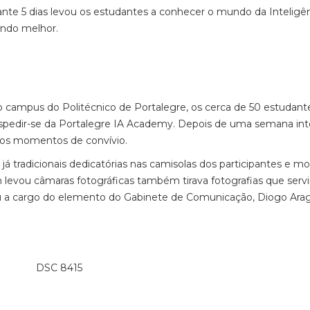
nte 5 dias levou os estudantes a conhecer o mundo da Inteligê
undo melhor.
o campus do Politécnico de Portalegre, os cerca de 50 estudant
espedir-se da Portalegre IA Academy. Depois de uma semana in
timos momentos de convívio.
 tradicionais dedicatórias nas camisolas dos participantes e mo
 levou câmaras fotográficas também tirava fotografias que servi
ou a cargo do elemento do Gabinete de Comunicação, Diogo Ara