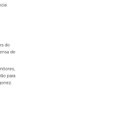
ncia
es do
tensa de
nitores,
rão para
gonez.