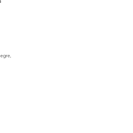
s
egre,