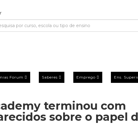
mias Forum
Saberes
Emprego
Ens. Superi
Academy terminou com
arecidos sobre o papel 