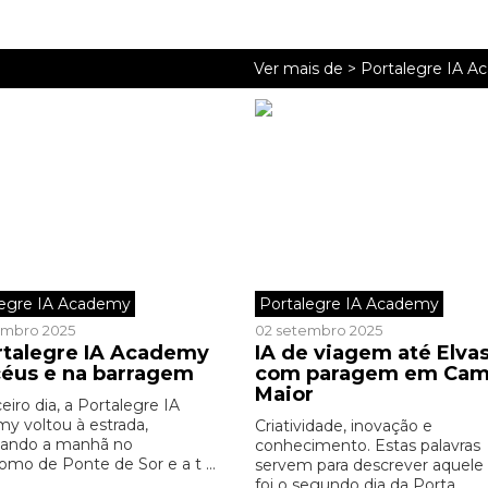
Ver mais de >
Portalegre IA 
legre IA Academy
Portalegre IA Academy
embro 2025
02 setembro 2025
rtalegre IA Academy
IA de viagem até Elvas
céus e na barragem
com paragem em Ca
Maior
eiro dia, a Portalegre IA
y voltou à estrada,
Criatividade, inovação e
ando a manhã no
conhecimento. Estas palavras
omo de Ponte de Sor e a t ...
servem para descrever aquele
foi o segundo dia da Porta ...