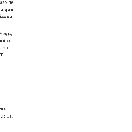
caso de
lo que
lizada
Veiga,
muito
uanto
T,
ras
Queluz,