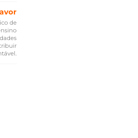
favor
ico de
ensino
idades
ribuir
tável.