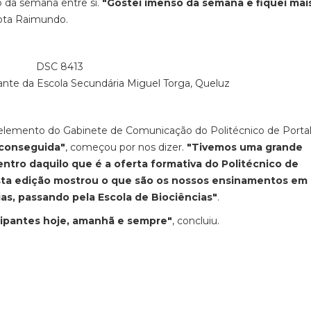
 da semana entre si.
"Gostei imenso da semana e fiquei mai
lota Raimundo.
udante da Escola Secundária Miguel Torga, Queluz
elemento do Gabinete de Comunicação do Politécnico de Portal
conseguida"
, começou por nos dizer.
"Tivemos uma grande
ntro daquilo que é a oferta formativa do Politécnico de
sta edição mostrou o que são os nossos ensinamentos em
as, passando pela Escola de Biociências"
.
cipantes hoje, amanhã e sempre"
, concluiu.