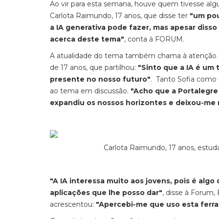
Ao vir para esta semana, houve quem tivesse algum
Carlota Raimundo, 17 anos, que disse ter
"um pou
a IA generativa pode fazer, mas apesar diss
acerca deste tema"
, conta à FORUM.
A atualidade do tema também chama à atenção de
de 17 anos, que partilhou:
"Sinto que a IA é um 
presente no nosso futuro"
. Tanto Sofia como 
ao tema em discussão.
"Acho que a Portalegre
expandiu os nossos horizontes e deixou-me 
Carlota Raimundo, 17 anos, estud
"A IA interessa muito aos jovens, pois é algo
aplicações que lhe posso dar"
, disse à Forum,
acrescentou:
"Apercebi-me que uso esta ferr