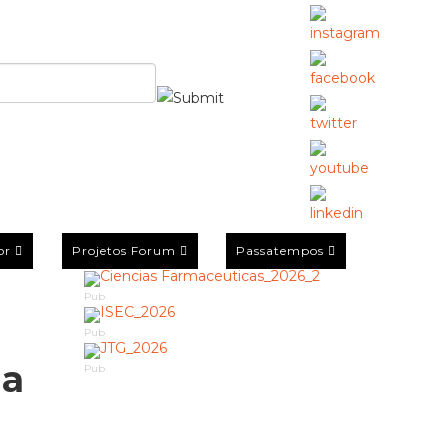
or
Projetos Forum
Passatempos
Pub
Pub
da
Pub