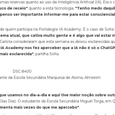
as reservas quanto ao uso da Inteligência Artificial (IA). Era o 
co de receio"
quanto a esta tecnologia.
"Tenho medo daqui
o penso ser importante informar-me para estar consciencia
 quem participa na Portalegre IA Academy. É o caso de Sofia 
tema atual, que cativa muito gente e é algo que vai estar 
Carlota consideraram que esta semana as deixou esclarecidas q
 IA Academy nos fez aperceber que a IA não é só o ChatGP
mais esclarecida"
, partilha Sofia.
ante da Escola Secundária Marquesa de Alorna, Almeirim
 que usamos no dia-a-dia e aqui tive maior noção sobre out
 Elias Diaz. O estudante da Escola Secundária Miguel Torga, em 
amenta mais vezes do que me apercebo"
.