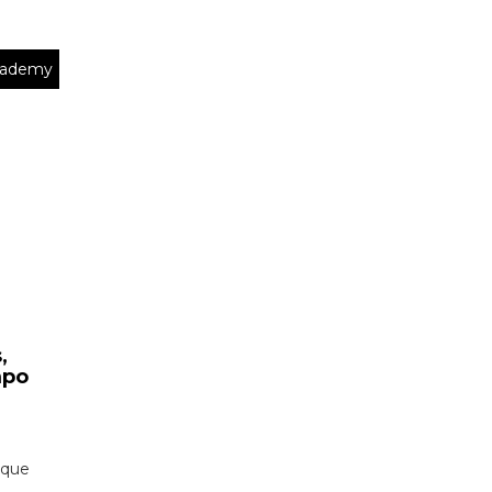
Academy
,
mpo
 que