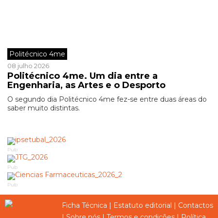
Politécnico 4me
08 julho 2026
Politécnico 4me. Um dia entre a
Engenharia, as Artes e o Desporto
O segundo dia Politécnico 4me fez-se entre duas áreas do
saber muito distintas.
Pub
Pub
Pub
Ficha Técnica
|
Estatuto editorial
|
Contactos
|
Sobre nós
|
Termos e condições
|
Política