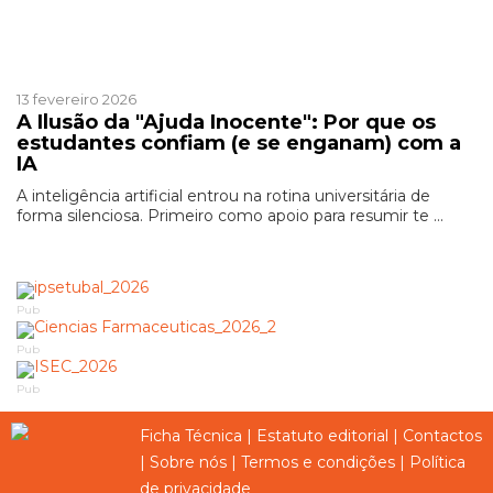
Patrocinado
13 fevereiro 2026
A Ilusão da "Ajuda Inocente": Por que os
estudantes confiam (e se enganam) com a
IA
A inteligência artificial entrou na rotina universitária de
forma silenciosa. Primeiro como apoio para resumir te ...
Pub
Pub
Pub
Ficha Técnica
|
Estatuto editorial
|
Contactos
|
Sobre nós
|
Termos e condições
|
Política
de privacidade