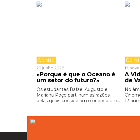
Opinião
Opini
23 junho 2026
19 nov
«Porque é que o Oceano é
A Vid
um setor do futuro?»
de V
Os estudantes Rafael Augusto e
No âmb
Mariana Poço partilham as razões
Cinema
pelas quais consideram o oceano um...
17 anos