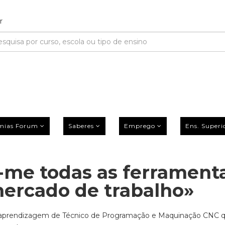
mias Forum
Saberes
Emprego
Ens. Superi
-me todas as ferrament
mercado de trabalho»
de aprendizagem de Técnico de Programação e Maquinação CNC 