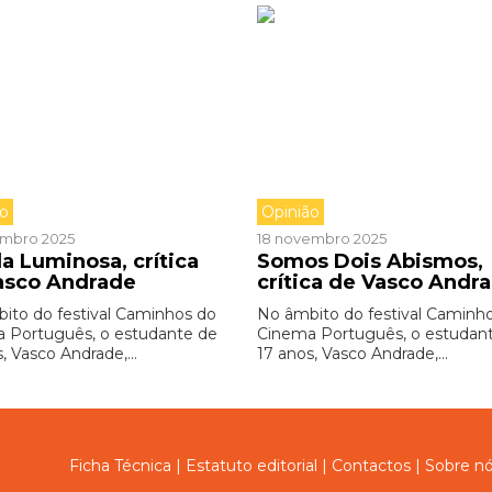
ão
Opinião
embro 2025
18 novembro 2025
a Luminosa, crítica
Somos Dois Abismos,
asco Andrade
crítica de Vasco Andr
ito do festival Caminhos do
No âmbito do festival Caminh
 Português, o estudante de
Cinema Português, o estudan
, Vasco Andrade,...
17 anos, Vasco Andrade,...
Ficha Técnica
|
Estatuto editorial
|
Contactos
|
Sobre n