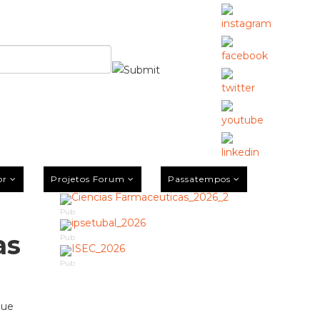
or
Projetos Forum
Passatempos
Pub
as
Pub
Pub
que