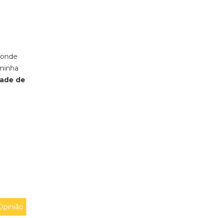
 onde
 minha
tade de
Opinião