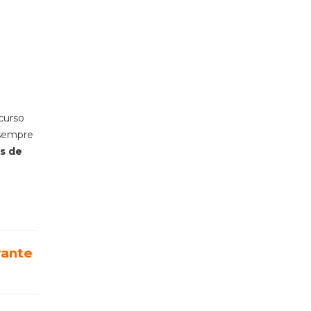
curso
 sempre
s de
rante