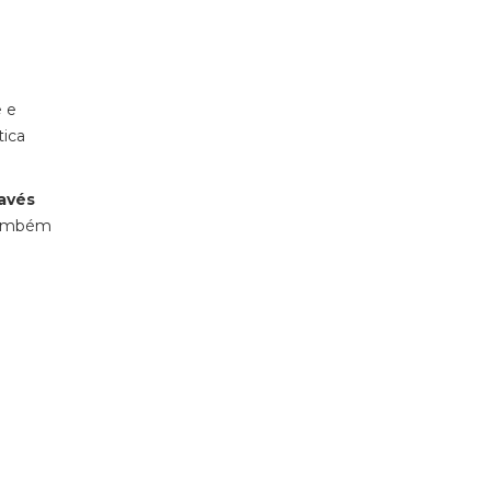
e e
ica
avés
ambém