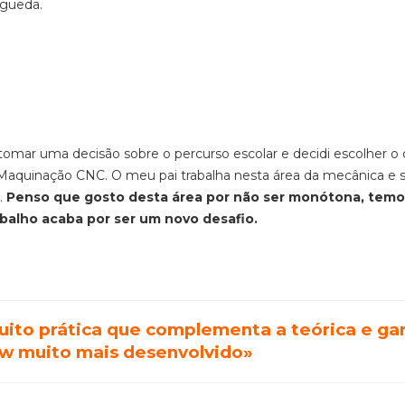
gueda.
 tomar uma decisão sobre o percurso escolar e
decidi escolher
o
aquinação CNC. O meu pai trabalha nesta área da mecânica e
.
Penso que g
osto desta área por não ser monótona, temo
abalho acaba por ser um novo desafio
.
to prática que complementa a teórica e ga
 muito mais desenvolvido»