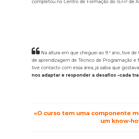
completou no Centro de Formação do IEFP de Á
Na altura em que cheguei ao 9.º ano, tive de
de aprendizagem de Técnico de Programação e M
tive contacto com essa área, já sabia que gosta
va
nos adaptar e responder a desafios –
cada tr
«O
curso tem uma componente mui
um know-how