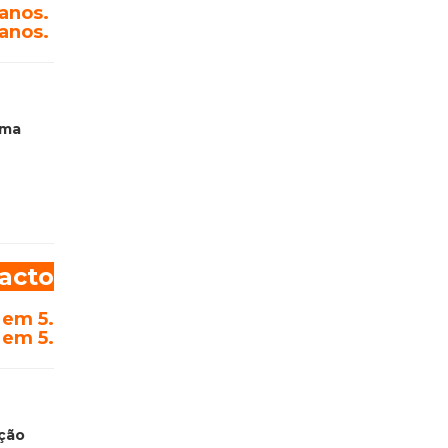
 anos.
 anos.
uma
acto
 em 5.
 em 5.
ação