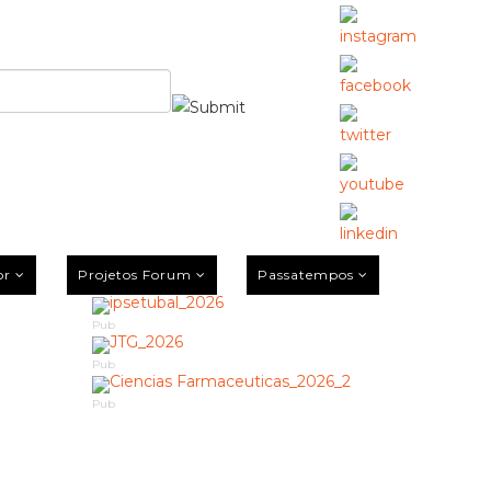
or
Projetos Forum
Passatempos
Pub
Pub
Pub