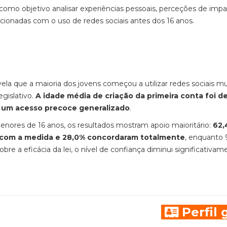
 como objetivo analisar experiências pessoais, perceções de imp
acionadas com o uso de redes sociais antes dos 16 anos.
a que a maioria dos jovens começou a utilizar redes sociais mu
gislativo.
A idade média de criação da primeira conta foi de
o um acesso precoce generalizado
.
enores de 16 anos, os resultados mostram apoio maioritário:
62,
e com a medida e 28,0% concordaram totalmente
, enquanto 
e a eficácia da lei, o nível de confiança diminui significativam
Perfil 