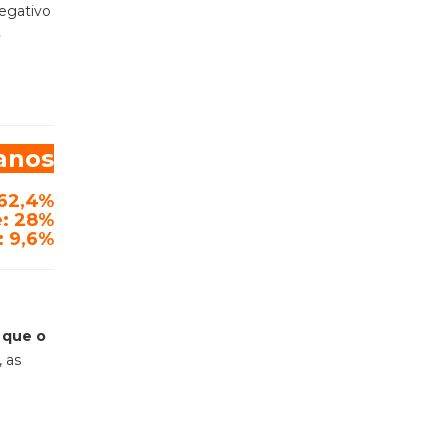
egativo
o
anos
62,4%
: 28%
: 9,6%
 que o
 as