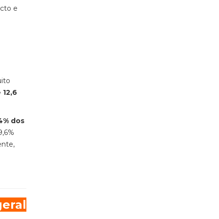
acto e
ito
 12,6
4% dos
9,6%
ente,
geral