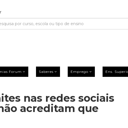
mias Forum
Saberes
Emprego
Ens. Superi
tes nas redes sociais
 não acreditam que