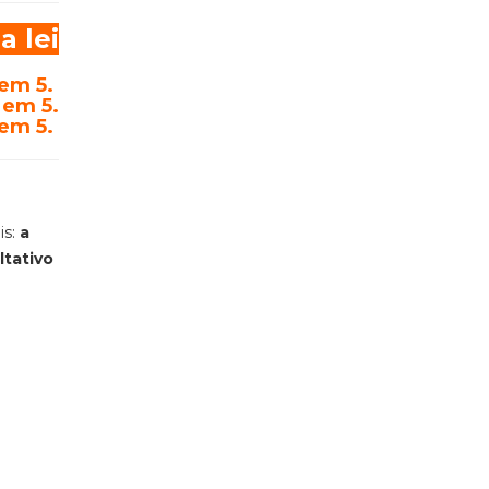
a lei
 em 5.
 em 5.
 em 5.
is:
a
ltativo