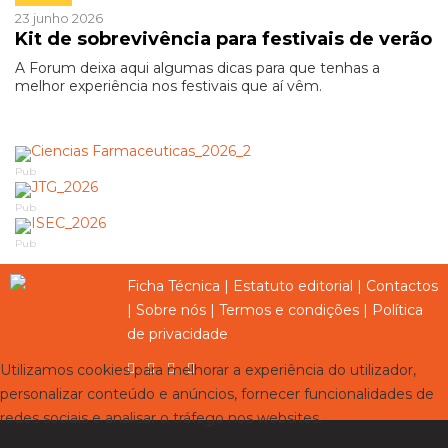
23 junho 2026
Kit de sobrevivência para festivais de verão
A Forum deixa aqui algumas dicas para que tenhas a
melhor experiência nos festivais que aí vêm.
Pub
Pub
Pub
Ficha Técnica
|
Estatuto editorial
|
Contactos
|
Sobre nós
|
Termos e condições
|
Política
de privacidade
Utilizamos cookies para melhorar a experiência do utilizador,
personalizar conteúdo e anúncios, fornecer funcionalidades de
redes sociais e analisar o tráfego nos websites.