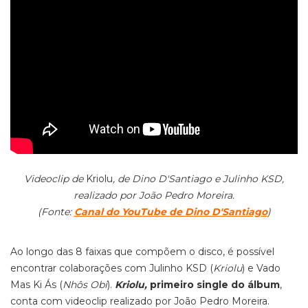
Videoclip de
Kriolu
, de Dino D'Santiago e Julinho KSD,
realizado por João Pedro Moreira.
(Fonte:
Canal do YouTube de Dino D'Santiago
)
Ao longo das 8 faixas que compõem o disco, é possível
encontrar colaborações com Julinho KSD (
Kriolu
) e Vado
Mas Ki Ás (
Nhôs Obi
).
Kriolu,
primeiro single do álbum
,
conta com videoclip realizado por João Pedro Moreira.