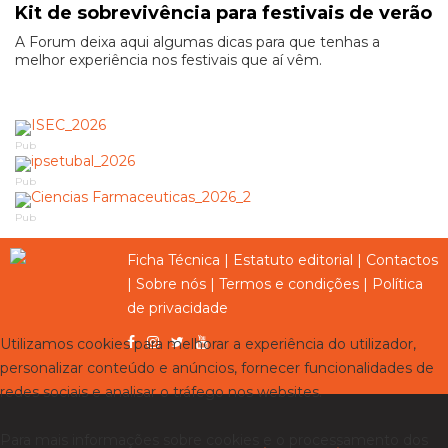
Kit de sobrevivência para festivais de verão
A Forum deixa aqui algumas dicas para que tenhas a
melhor experiência nos festivais que aí vêm.
Pub
Pub
Pub
Ficha Técnica
|
Estatuto editorial
|
Contactos
|
Sobre nós
|
Termos e condições
|
Política
de privacidade
Utilizamos cookies para melhorar a experiência do utilizador,
personalizar conteúdo e anúncios, fornecer funcionalidades de
redes sociais e analisar o tráfego nos websites.
Para mais informações sobre cookies e o processamento dos