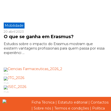
Mobilidade
20 abril 2023
O que se ganha em Erasmus?
Estudos sobre o impacto do Erasmus mostram que
existem vantagens profissionais para quem passa por essa
experiênci ...
Pub
Pub
Pub
Ficha Técnica
|
Estatuto editorial
|
Contactos
|
Sobre nós
|
Termos e condições
|
Política