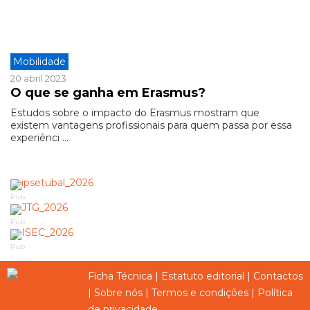
Mobilidade
20 abril 2023
O que se ganha em Erasmus?
Estudos sobre o impacto do Erasmus mostram que
existem vantagens profissionais para quem passa por essa
experiênci ...
Pub
Pub
Pub
Ficha Técnica
|
Estatuto editorial
|
Contactos
|
Sobre nós
|
Termos e condições
|
Política
de privacidade