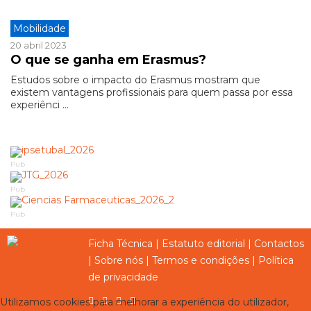
Mobilidade
20 abril 2023
O que se ganha em Erasmus?
Estudos sobre o impacto do Erasmus mostram que
existem vantagens profissionais para quem passa por essa
experiênci ...
Pub
Pub
Pub
Ficha Técnica
|
Estatuto editorial
|
Contactos
|
Sobre nós
|
Termos e condições
|
Política
de privacidade
Utilizamos cookies para melhorar a experiência do utilizador,