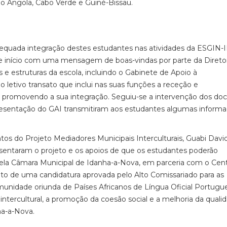
o Angola, Cabo Verde e Guiné-Bissau.
dequada integração destes estudantes nas atividades da ESGIN-
e início com uma mensagem de boas-vindas por parte da Direto
s e estruturas da escola, incluindo o Gabinete de Apoio à
o letivo transato que inclui nas suas funções a receção e
promovendo a sua integração. Seguiu-se a intervenção dos do
resentação do GAI transmitiram aos estudantes algumas inform
os do Projeto Mediadores Municipais Interculturais, Guabi Davi
esentaram o projeto e os apoios de que os estudantes poderão
 pela Câmara Municipal de Idanha-a-Nova, em parceria com o Cen
to de uma candidatura aprovada pelo Alto Comissariado para as
munidade oriunda de Países Africanos de Língua Oficial Portugu
intercultural, a promoção da coesão social e a melhoria da quali
ha-a-Nova.