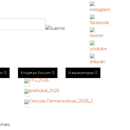
or
Projetos Forum
Passatempos
Pub
Pub
Pub
onais