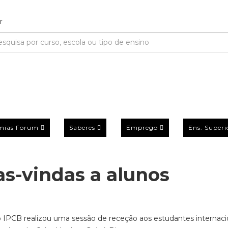
mias Forum
Saberes
Emprego
Ens. Superi
s-vindas a alunos
 IPCB realizou uma sessão de receção aos estudantes internaci