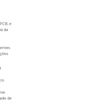
IPCB, e
ra da
centes
ações
d
tro
esa
dade de