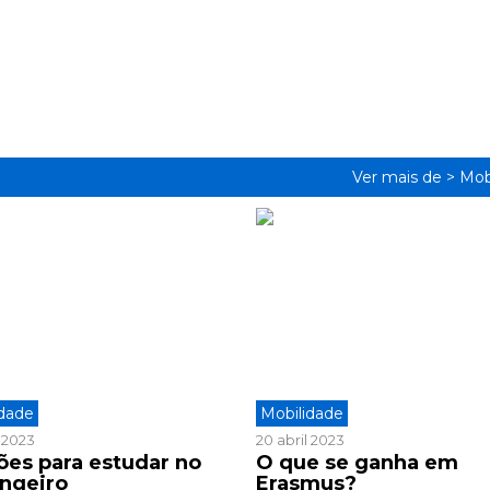
Ver mais de >
Mob
idade
Mobilidade
l 2023
20 abril 2023
zões para estudar no
O que se ganha em
angeiro
Erasmus?