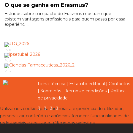
O que se ganha em Erasmus?
Estudos sobre o impacto do Erasmus mostram que
existem vantagens profissionais para quem passa por essa
experiênci ...
Pub
Pub
Pub
Ficha Técnica
|
Estatuto editorial
|
Contactos
|
Sobre nós
|
Termos e condições
|
Política
de privacidade
Utilizamos cookies para melhorar a experiência do utilizador,
personalizar conteúdo e anúncios, fornecer funcionalidades de
redes sociais e analisar o tráfego nos websites.