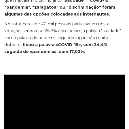
que marcaram o último ano.
"Saudade", "Covid-19",
"pandemia", "zaragatoa" ou "discriminação" foram
algumas das opções colocadas aos internautas.
No total, cerca de 40 mil pessoas participaram nesta
votação, sendo que 26,8% escolheram a palavra "saudade"
como palavra do ano. Em segundo lugar, não muito
distante,
ficou a palavra «COVID-19», com 24,4%,
seguida de «pandemia», com 17,03%.