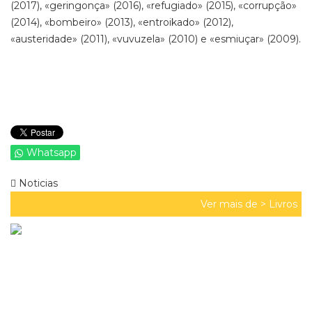
(2017), «geringonça» (2016), «refugiado» (2015), «corrupção»
(2014), «bombeiro» (2013), «entroikado» (2012),
«austeridade» (2011), «vuvuzela» (2010) e «esmiuçar» (2009).
Whatsapp
Noticias
Ver mais de >
Livros