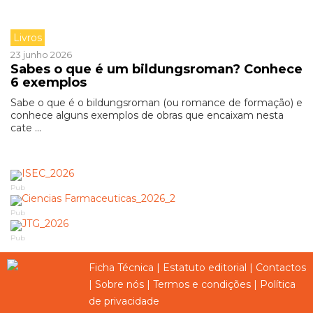
Livros
23 junho 2026
Sabes o que é um bildungsroman? Conhece
6 exemplos
Sabe o que é o bildungsroman (ou romance de formação) e
conhece alguns exemplos de obras que encaixam nesta
cate ...
Pub
Pub
Pub
Ficha Técnica
|
Estatuto editorial
|
Contactos
|
Sobre nós
|
Termos e condições
|
Política
de privacidade