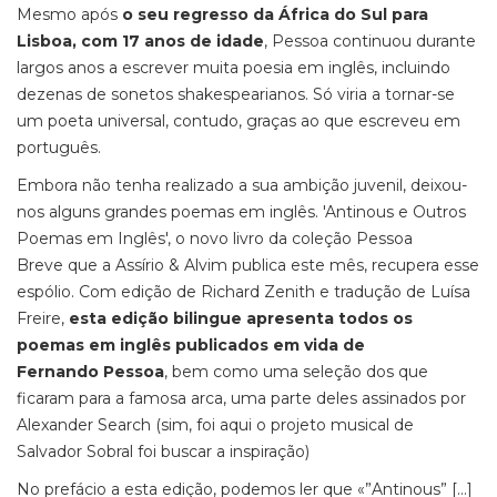
Mesmo após
o seu regresso da África do Sul para
Lisboa, com 17 anos de idade
, Pessoa continuou durante
largos anos a escrever muita poesia em inglês, incluindo
dezenas de sonetos shakespearianos. Só viria a tornar-se
um poeta universal, contudo, graças ao que escreveu em
português.
Embora não tenha realizado a sua ambição juvenil, deixou-
nos alguns grandes poemas em inglês. 'Antinous e Outros
Poemas em Inglês', o novo livro da coleção Pessoa
Breve que a Assírio & Alvim publica este mês, recupera esse
espólio. Com edição de Richard Zenith e tradução de Luísa
Freire,
esta edição bilingue apresenta todos os
poemas em inglês publicados em vida de
Fernando Pessoa
, bem como uma seleção dos que
ficaram para a famosa arca, uma parte deles assinados por
Alexander Search (sim, foi aqui o projeto musical de
Salvador Sobral foi buscar a inspiração)
No prefácio a esta edição, podemos ler que «”Antinous” […]