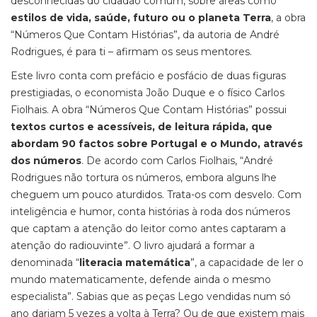
desconhecidas do cidadão comum, sobre áreas como
estilos de vida, saúde, futuro ou o planeta Terra
, a obra
“Números Que Contam Histórias”, da autoria de André
Rodrigues, é para ti – afirmam os seus mentores.
Este livro conta com prefácio e posfácio de duas figuras
prestigiadas, o economista João Duque e o físico Carlos
Fiolhais. A obra “Números Que Contam Histórias” possui
textos curtos e acessíveis, de leitura rápida, que
abordam 90 factos sobre Portugal e o Mundo, através
dos números
. De acordo com Carlos Fiolhais, “André
Rodrigues não tortura os números, embora alguns lhe
cheguem um pouco aturdidos. Trata-os com desvelo. Com
inteligência e humor, conta histórias à roda dos números
que captam a atenção do leitor como antes captaram a
atenção do radiouvinte”. O livro ajudará a formar a
denominada “
literacia matemática
”, a capacidade de ler o
mundo matematicamente, defende ainda o mesmo
especialista”. Sabias que as peças Lego vendidas num só
ano dariam 5 vezes a volta à Terra? Ou de que existem mais