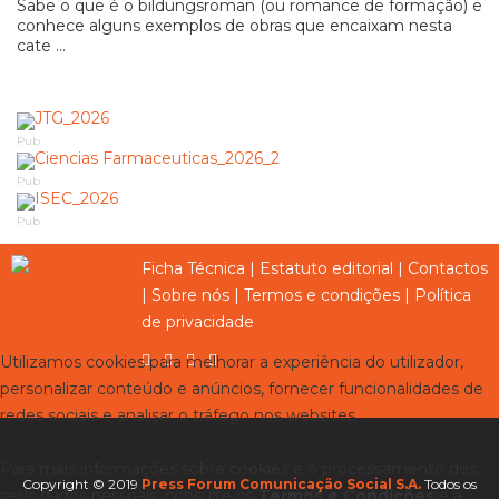
Sabe o que é o bildungsroman (ou romance de formação) e
conhece alguns exemplos de obras que encaixam nesta
cate ...
Pub
Pub
Pub
Ficha Técnica
|
Estatuto editorial
|
Contactos
|
Sobre nós
|
Termos e condições
|
Política
de privacidade
Utilizamos cookies para melhorar a experiência do utilizador,
personalizar conteúdo e anúncios, fornecer funcionalidades de
redes sociais e analisar o tráfego nos websites.
Para mais informações sobre cookies e o processamento dos
Copyright © 2019
Press Forum Comunicação Social S.A.
Todos os
seus dados pessoais, consulte os
Termos e Condições
e a