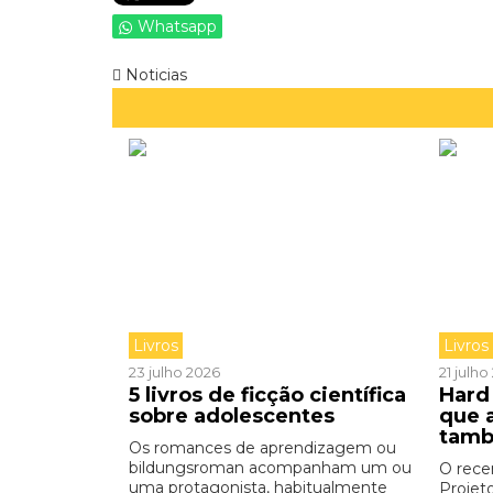
Whatsapp
Noticias
Livros
Livros
23 julho 2026
21 julh
5 livros de ficção científica
Hard 
sobre adolescentes
que 
tamb
Os romances de aprendizagem ou
bildungsroman acompanham um ou
O rece
uma protagonista, habitualmente
Projet