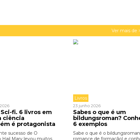
Ver mais de 
Livros
o 2026
23 junho 2026
Sci-fi. 6 livros em
Sabes o que é um
a ciência
bildungsroman? Conh
ém é protagonista
6 exemplos
nte sucesso de O
Sabe o que é o bildungsroman
o Hail Mary levou muitos
romance de formação) e con