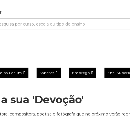
mias Forum
Saberes
Emprego
Ens. Superi
 a sua 'Devoção'
tora, compositora, poetisa e fotógrafa que no próximo verão reg