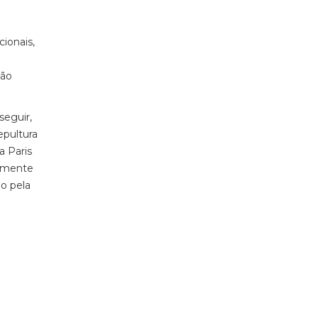
cionais,
ção
seguir,
epultura
a Paris
samente
ão pela