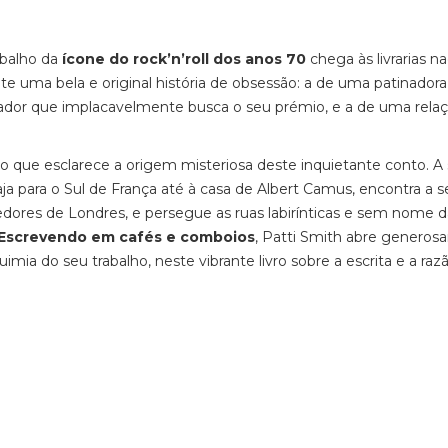
abalho da
ícone do rock’n’roll dos anos 70
chega às livrarias na
e uma bela e original história de obsessão: a de uma patinadora
onador que implacavelmente busca o seu prémio, e a de uma rela
o que esclarece a origem misteriosa deste inquietante conto. A 
aja para o Sul de França até à casa de Albert Camus, encontra a s
edores de Londres, e persegue as ruas labirínticas e sem nome d
Escrevendo em cafés e comboios
, Patti Smith abre genero
ia do seu trabalho, neste vibrante livro sobre a escrita e a raz