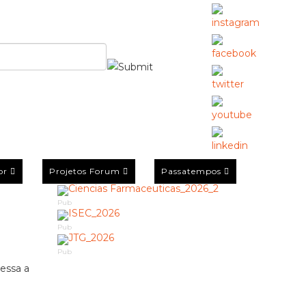
or
Projetos Forum
Passatempos
Pub
Pub
Pub
ressa a