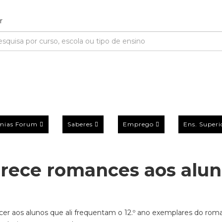
mias Forum
Saberes
Emprego
Ens. Superi
erece romances aos alu
recer aos alunos que ali frequentam o 12.º ano exemplares do ro