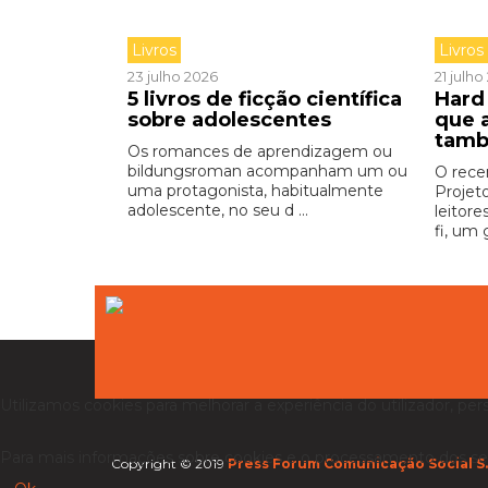
Livros
Livros
23 julho 2026
21 julh
5 livros de ficção científica
Hard 
sobre adolescentes
que 
tamb
Os romances de aprendizagem ou
bildungsroman acompanham um ou
O rece
uma protagonista, habitualmente
Projet
adolescente, no seu d ...
leitore
fi, um 
Utilizamos cookies para melhorar a experiência do utilizador, per
Para mais informações sobre cookies e o processamento dos se
Copyright © 2019
Press Forum Comunicação Social S.