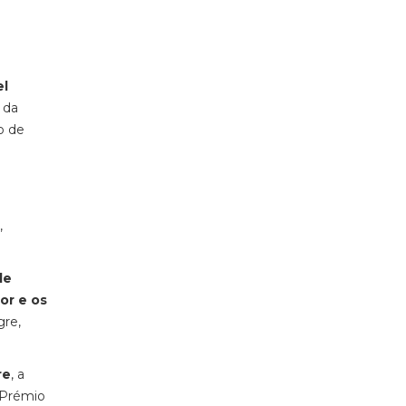
el
 da
o de
,
de
or e os
gre,
re
, a
 Prémio