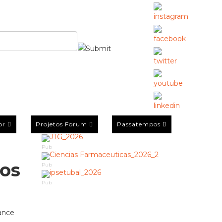
or
Projetos Forum
Passatempos
Pub
nos
Pub
Pub
mance