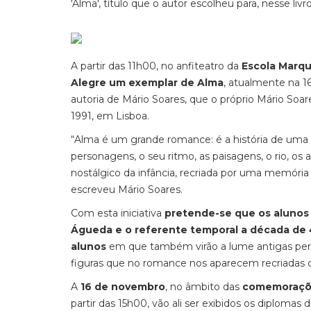
'Alma', título que o autor escolheu para, nesse liv
A partir das 11h00, no anfiteatro da
Escola Marqu
Alegre um exemplar de Alma
, atualmente na 16
autoria de Mário Soares, que o próprio Mário Soa
1991, em Lisboa.
“Alma é um grande romance: é a história de uma 
personagens, o seu ritmo, as paisagens, o rio, os
nostálgico da infância, recriada por uma memória 
escreveu Mário Soares.
Com esta iniciativa
pretende-se que os alunos l
Águeda e o referente temporal a década de
alunos
em que também virão a lume antigas pers
figuras que no romance nos aparecem recriadas co
A
16 de novembro
, no âmbito das
comemorações
partir das 15h00, vão ali ser exibidos os diplo