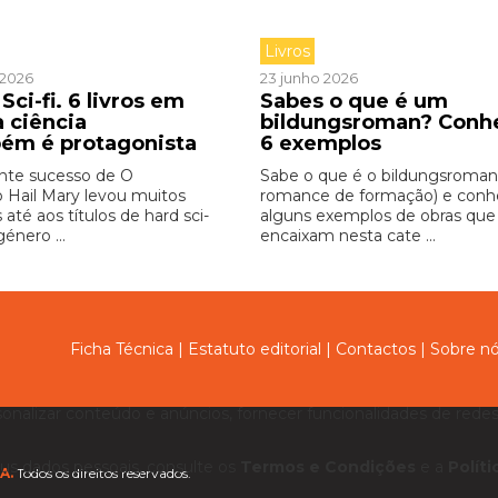
Livros
o 2026
23 junho 2026
Sci-fi. 6 livros em
Sabes o que é um
a ciência
bildungsroman? Conh
ém é protagonista
6 exemplos
nte sucesso de O
Sabe o que é o bildungsroman
o Hail Mary levou muitos
romance de formação) e con
s até aos títulos de hard sci-
alguns exemplos de obras que
género ...
encaixam nesta cate ...
Ficha Técnica
|
Estatuto editorial
|
Contactos
|
Sobre n
sonalizar conteúdo e anúncios, fornecer funcionalidades de redes 
us dados pessoais, consulte os
Termos e Condições
e a
Polít
A.
Todos os direitos reservados.