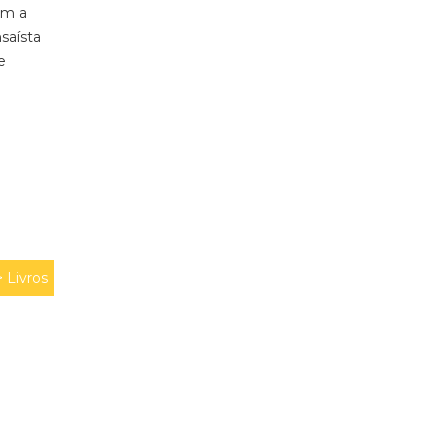
ém a
saísta
e
>
Livros