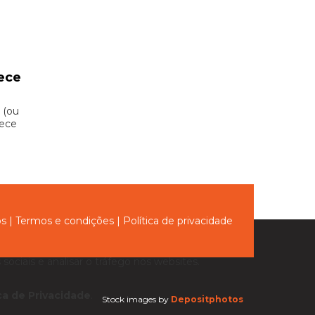
ece
 (ou
hece
ós
|
Termos e condições
|
Política de privacidade
sociais e analisar o tráfego nos websites.
ica de Privacidade
.
Stock images by
Depositphotos