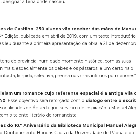
ro, designar a terra onde nasceu.
es de Castilho, 250 alunos vão receber das mãos de Manu
.ª Edição, publicada em abril de 2019, com um texto introdutório
res leu durante a primeira apresentação da obra, a 21 de dezembr
terra de província, num dado momento histórico, com as suas
 animais, especialmente os peixes e os pássaros, e um certo halo
intacta, límpida, selectiva, precisa nos mais ínfimos pormenores”
eiam um romance cujo referente espacial é a antiga Vila 
 40
. Esse objectivo será reforçado com o
diálogo entre o escrit
onalidades de Águeda que serviram de inspiração a Manuel Ale
m o talento literário do romancista.
 do 10.º Aniversário da Biblioteca Municipal Manuel Aleg
mas do Doutoramento Honoris Causa da Universidade de Pádua e do