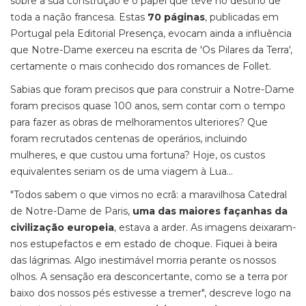
sobre a sua construção e o papel que teve no destino de
toda a nação francesa. Estas
70 páginas
, publicadas em
Portugal pela Editorial Presença, evocam ainda a influência
que Notre-Dame exerceu na escrita de 'Os Pilares da Terra',
certamente o mais conhecido dos romances de Follet.
Sabias que foram precisos que para construir a Notre-Dame
foram precisos quase 100 anos, sem contar com o tempo
para fazer as obras de melhoramentos ulteriores? Que
foram recrutados centenas de operários, incluindo
mulheres, e que custou uma fortuna? Hoje, os custos
equivalentes seriam os de uma viagem à Lua...
"Todos sabem o que vimos no ecrã: a maravilhosa Catedral
de Notre-Dame de Paris,
uma das maiores façanhas da
civilização europeia
, estava a arder. As imagens deixaram-
nos estupefactos e em estado de choque. Fiquei à beira
das lágrimas. Algo inestimável morria perante os nossos
olhos. A sensação era desconcertante, como se a terra por
baixo dos nossos pés estivesse a tremer", descreve logo na