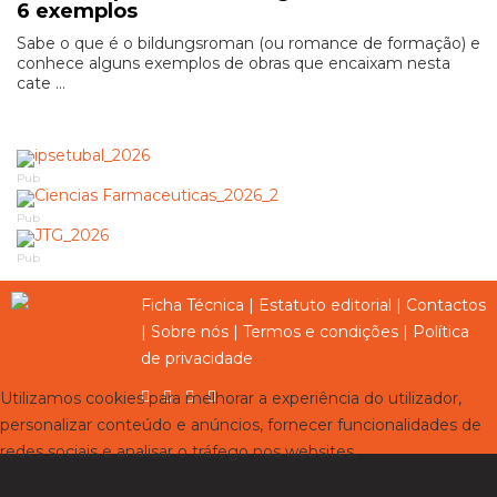
6 exemplos
Sabe o que é o bildungsroman (ou romance de formação) e
conhece alguns exemplos de obras que encaixam nesta
cate ...
Pub
Pub
Pub
Ficha Técnica
|
Estatuto editorial
|
Contactos
|
Sobre nós
|
Termos e condições
|
Política
de privacidade
Utilizamos cookies para melhorar a experiência do utilizador,
personalizar conteúdo e anúncios, fornecer funcionalidades de
redes sociais e analisar o tráfego nos websites.