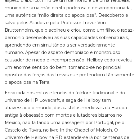
aspeto diabólico, filho de um demónio e de uma feiticeira,
munido de uma mão direita poderosa e desproporcionada,
uma autêntica “mão direita do apocalipse”. Descoberto e
salvo pelos Aliados e pelo Professor Trevor Von
Bruttenholm, que o acolheu e criou como um filho, o rapaz-
demónio desenvolveu as suas capacidades sobrenaturais,
aprendendo em simultâneo a ser verdadeiramente
humano. Apesar do aspeto demoníaco e monstruoso,
causador de medo e incompreensão, Hellboy cedo revelou
um enorme sentido do bem, tornando-se no principal
opositor das forças das trevas que pretendiam tão somente
o apocalipse na Terra.
Enraizada nos mitos e lendas do folclore tradicional e do
universo de HP Lovecraft, a saga de Hellboy tem
atravessado o mundo, dos castelos medievais da Europa
antiga à obsessão com mortos e lutadores bizarros no
México, não faltando uma passagem por Portugal, pelo
Castelo de Tavira, no livro In the Chapel of Moloch. O
universo de Hellboy na BD estende-se já por centenas de