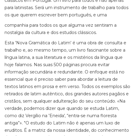
clássicos em Portugal. Um livro para todos e não apenas
para latinistas. Será um instrumento de trabalho para todos
os que querem escrever bem português, e uma
companhia para todos os que alguma vez sentiram a
nostalgia da cultura e dos estudos clássicos.
Esta 'Nova Gramática do Latim' é uma obra de consulta e
trabalho e, ao mesmo tempo, um livro fascinante sobre a
língua latina, a sua literatura e os mistérios da língua que
hoje falamos. Nas suas 500 páginas procura evitar
informação secundária e redundante. O enfoque está no
essencial que é preciso saber para abordar a leitura de
textos latinos em prosa e em verso. Todos os exemplos são
retirados de latim autêntico, dos grandes autores pagãos e
cristãos, sem qualquer adulteração do seu conteúdo. «Na
verdade, podemos dizer que quando se estuda Latim,
como diz Vergílio na 'Eneida', “entra-se numa floresta
antiga”». "O estudo do Latim não é apenas um luxo de
eruditos. É a matriz da nossa identidade, do conhecimento