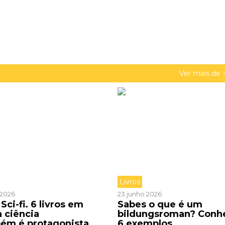
Ver mais de 
Livros
o 2026
23 junho 2026
Sci-fi. 6 livros em
Sabes o que é um
a ciência
bildungsroman? Conh
ém é protagonista
6 exemplos