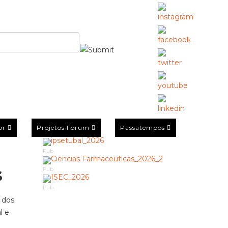
or
Projetos Forum
Passatempos
Pub
s
Pub
Pub
 dos
l e