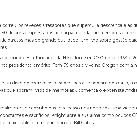
ue correu, os reveses arrasadores que superou, a descrença e as d
u 50 dólares emprestados ao pai para fundar uma empresa com
rida baratos mas de grande qualidade. Um livro sobre gestão par
res.
s do mundo. É cofundador da Nike, foi o seu CEO entre 1964 e 2
ente presidente emérito. Tem 79 anos e vive no Oregon com a m
este é um livro de memórias para pessoas que adoram desporto, m
oas que adoram livros de memórias», comenta o ex-tenista Andr
 realmente, o caminho para o sucesso nos negócios: uma viage
as constantes e sacrifícios. Knight abre a sua alma como poucos 
tástica», sublinha o multimilionário Bill Gates.