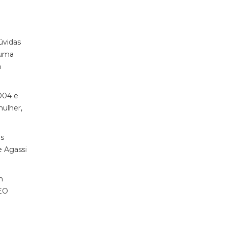
úvidas
 uma
a
004 e
ulher,
as
e Agassi
m
CEO