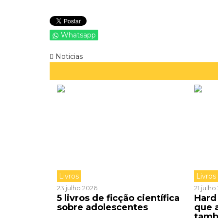
Whatsapp
Noticias
Livros
Livros
23 julho 2026
21 julh
5 livros de ficção científica
Hard 
sobre adolescentes
que 
tamb