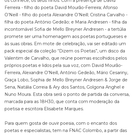
os conhece, os seus filhos. Com a presença de David
Ferreira - filho do poeta David Mourão-Ferreira; Afonso
O’Neill - filho do poeta Alexandre O’Neill; Cristina Carvalho -
filha do poeta António Gedeão; e Maria Andresen - filha da
incontornável Sofia de Mello Breyner Andresen - a tertúlia
promete ser uma homenagem aos poetas portugueses e
às suas obras. Em mote de celebração, vai ser editado um
pack especial da coleção “Dizem os Poetas”, um disco da
Valentim de Carvalho, que reúne poemas escolhidos pelos
próprios poetas e lidos pela sua voz, com David Mourão-
Ferreira, Alexandre O'Neill, António Gedeão, Mário Cesariny,
Graça Lobo, Sophia de Mello Breyner Andresen & Jorge de
Sena, Natália Correia & Ary dos Santos, Golgona Anghel e
Nuno Moura. Esta obra será o ponto de partida da conversa,
marcada para as 18H30, que conta com moderação da
poetisa e escritora Elisabete Marques.
Para quem gosta de ouvir poesia, com o encanto dos
poetas e especialistas, tem na FNAC Colombo, a partir das