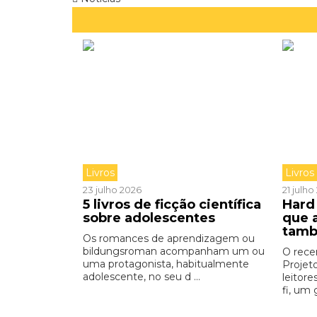
Livros
Livros
23 julho 2026
21 julh
5 livros de ficção científica
Hard 
sobre adolescentes
que 
tamb
Os romances de aprendizagem ou
bildungsroman acompanham um ou
O rece
uma protagonista, habitualmente
Projet
adolescente, no seu d ...
leitore
fi, um 