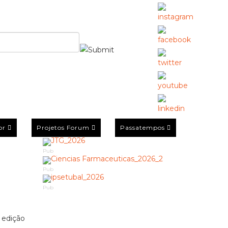
or
Projetos Forum
Passatempos
Pub
Pub
Pub
ª edição