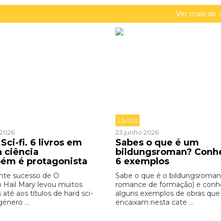
Ver mais de 
Livros
o 2026
23 junho 2026
Sci-fi. 6 livros em
Sabes o que é um
a ciência
bildungsroman? Conh
ém é protagonista
6 exemplos
nte sucesso de O
Sabe o que é o bildungsroman
o Hail Mary levou muitos
romance de formação) e con
s até aos títulos de hard sci-
alguns exemplos de obras que
género ...
encaixam nesta cate ...