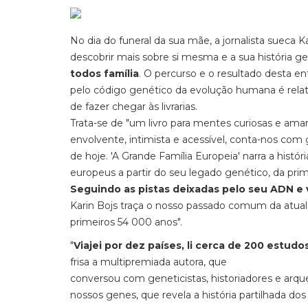
No dia do funeral da sua mãe, a jornalista sueca 
descobrir mais sobre si mesma e a sua história g
todos família
. O percurso e o resultado desta e
pelo código genético da evolução humana é relata
de fazer chegar às livrarias.
Trata-se de "um livro para mentes curiosas e aman
envolvente, intimista e acessível, conta-nos com g
de hoje. 'A Grande Família Europeia' narra a histór
europeus a partir do seu legado genético, da pri
Seguindo as pistas deixadas pelo seu ADN e v
Karin Bojs traça o nosso passado comum da atuali
primeiros 54 000 anos".
"
Viajei por dez países, li cerca de 200 estudo
frisa a multipremiada autora, que
conversou com geneticistas, historiadores e arqu
nossos genes, que revela a história partilhada d