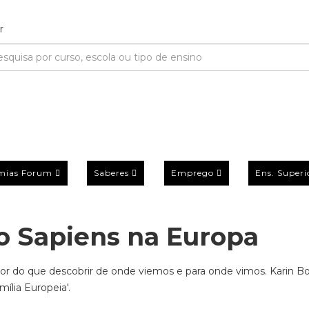
mias Forum
Saberes
Emprego
Ens. Superi
o Sapiens na Europa
r do que descobrir de onde viemos e para onde vimos. Karin Bo
ília Europeia'.