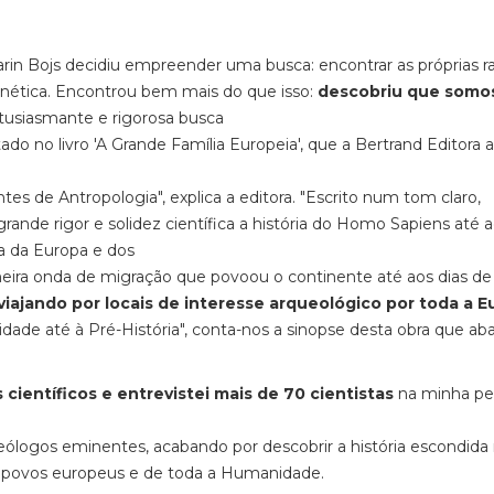
Karin Bojs decidiu empreender uma busca: encontrar as próprias r
enética. Encontrou bem mais do que isso:
descobriu que somo
ntusiasmante e rigorosa busca
do no livro 'A Grande Família Europeia', que a Bertrand Editora 
tes de Antropologia", explica a editora. "Escrito num tom claro,
rande rigor e solidez científica a história do Homo Sapiens até a
ia da Europa e dos
meira onda de migração que povoou o continente até aos dias de 
iajando por locais de interesse arqueológico por toda a E
dade até à Pré-História", conta-nos a sinopse desta obra que aba
s científicos e entrevistei mais de 70 cientistas
na minha pes
eólogos eminentes, acabando por descobrir a história escondida
os povos europeus e de toda a Humanidade.