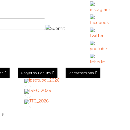
or
Projetos Forum
Passatempos
Pub
Pub
Pub
js