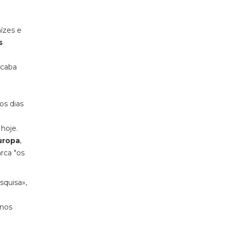
aízes e
s
acaba
os dias
hoje.
uropa
,
rca "os
quisa»,
 nos