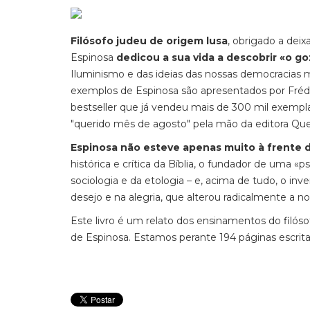
Filósofo judeu de origem lusa
, obrigado a deix
Espinosa
dedicou a sua vida a descobrir «o g
Iluminismo e das ideias das nossas democracias m
exemplos de Espinosa são apresentados por Frédéri
bestseller que já vendeu mais de 300 mil exemplar
"querido mês de agosto" pela mão da editora Que
Espinosa não esteve apenas muito à frente
histórica e crítica da Bíblia, o fundador de uma «p
sociologia e da etologia – e, acima de tudo, o inv
desejo e na alegria, que alterou radicalmente a n
Este livro é um relato dos ensinamentos do filósof
de Espinosa. Estamos perante 194 páginas escri