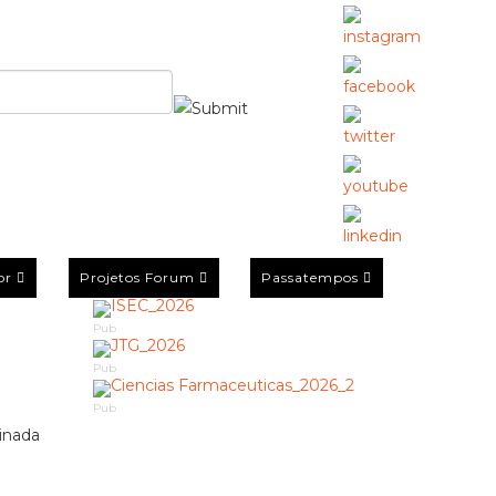
or
Projetos Forum
Passatempos
Pub
Pub
Pub
sinada