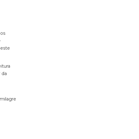
 os
–
neste
eitura
r da
 milagre