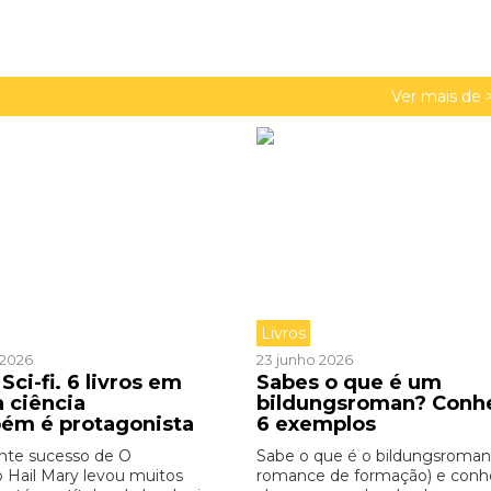
Ver mais de 
Livros
o 2026
23 junho 2026
Sci-fi. 6 livros em
Sabes o que é um
a ciência
bildungsroman? Conh
ém é protagonista
6 exemplos
nte sucesso de O
Sabe o que é o bildungsroman
o Hail Mary levou muitos
romance de formação) e con