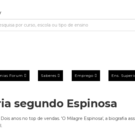
mias Forum
Saberes
Emprego
Ens. Superi
gria segundo Espinosa
ois anos no top de vendas. 'O Milagre Espinosa', a biografia as
l.