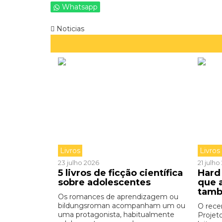
Whatsapp
Noticias
Livros
Livros
23 julho 2026
21 julh
5 livros de ficção científica
Hard 
sobre adolescentes
que 
tamb
Os romances de aprendizagem ou
bildungsroman acompanham um ou
O rece
uma protagonista, habitualmente
Projet