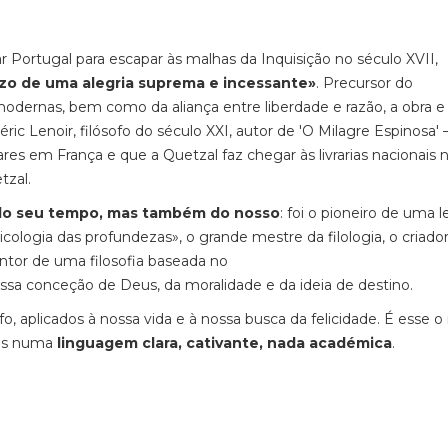
ar Portugal para escapar às malhas da Inquisição no século XVII,
ozo
de uma alegria suprema e incessante»
. Precursor do
odernas, bem como da aliança entre liberdade e razão, a obra e
c Lenoir, filósofo do século XXI, autor de 'O Milagre Espinosa' 
es em França e que a Quetzal faz chegar às livrarias nacionais 
tzal.
 do seu tempo, mas também do nosso
: foi o pioneiro de uma l
sicologia das profundezas», o grande mestre da filologia, o criado
entor de uma filosofia baseada no
ossa conceção de Deus, da moralidade e da ideia de destino.
o, aplicados à nossa vida e à nossa busca da felicidade. É esse o
tas numa
linguagem clara, cativante, nada académica
.