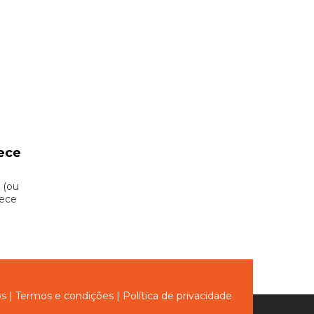
ece
 (ou
hece
ós
|
Termos e condições
|
Política de privacidade