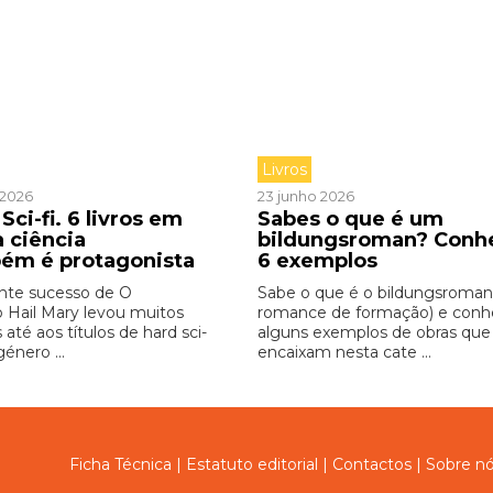
Livros
o 2026
23 junho 2026
Sci-fi. 6 livros em
Sabes o que é um
a ciência
bildungsroman? Conh
ém é protagonista
6 exemplos
nte sucesso de O
Sabe o que é o bildungsroman
o Hail Mary levou muitos
romance de formação) e con
s até aos títulos de hard sci-
alguns exemplos de obras que
género ...
encaixam nesta cate ...
Ficha Técnica
|
Estatuto editorial
|
Contactos
|
Sobre n