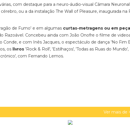
várias, com destaque para a neuro-áudio-visual Câmara Neuronal
lo cérebro, ou a da instalação The Wall of Pleasure, inaugurada na
O Dragão de Fumo' e em algumas
curtas-metragens ou em peça
Razoável. Concebeu ainda com João Onofre o filme de videoa
la do Conde, e com Inês Jacques, o espectáculo de dança 'No Fim 
ros, os
livros
'Rock & Roll', 'Estilhaços', 'Todas as Ruas do Mundo',
iacrónico', com Fernando Lemos.
Ver mais de 