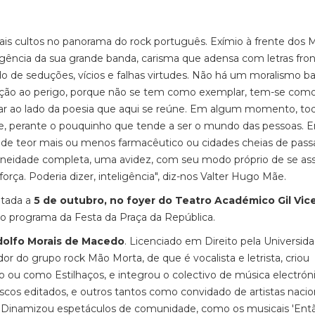
mais cultos no panorama do rock português. Exímio à frente dos 
vigência da sua grande banda, carisma que adensa com letras fron
e seduções, vícios e falhas virtudes. Não há um moralismo b
ição ao perigo, porque não se tem como exemplar, tem-se como 
sar ao lado da poesia que aqui se reúne. Em algum momento, to
te, perante o pouquinho que tende a ser o mundo das pessoas. E
es de teor mais ou menos farmacêutico ou cidades cheias de pass
raneidade completa, uma avidez, com seu modo próprio de se as
a. Poderia dizer, inteligência", diz-nos Valter Hugo Mãe.
ntada a
5 de outubro, no foyer do Teatro Académico Gil Vic
o programa da Festa da Praça da República.
dolfo Morais de Macedo
. Licenciado em Direito pela Universid
dor do grupo rock Mão Morta, de que é vocalista e letrista, criou
 ou como Estilhaços, e integrou o colectivo de música electrón
cos editados, e outros tantos como convidado de artistas nacio
sta. Dinamizou espetáculos de comunidade, como os musicais 'Ent