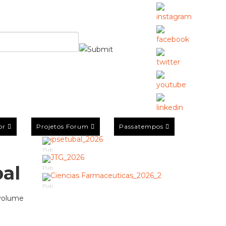
or
Projetos Forum
Passatempos
Pub
bal
Pub
Pub
 volume