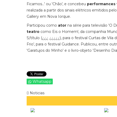
Ficamos…' ou 'Chão', e concebeu
performances
realizada a partir dos sinais elétricos emitidos pe
Gallery em Nova Iorque.
Participou como
ator
na série para televisão '
teatro
como Eis o Homem!, da companhia Mundo 
S/título (¿¿¿ ¿¿¿¿¿), para o festival Curtas de Vi
Frio', para o festival Guidance. Publicou, entre out
'Garatujos do Minho' e o livro-objeto 'Desenho D
Whatsapp
Noticias