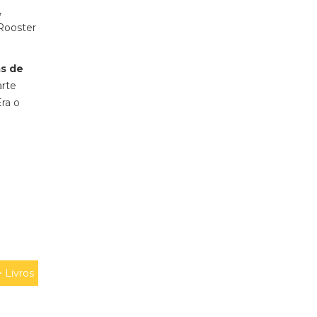
,
 Rooster
s de
rte
Era o
>
Livros