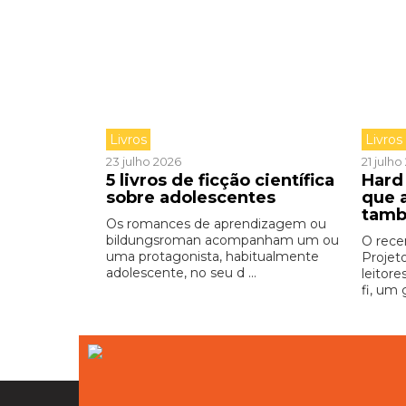
Livros
Livros
23 julho 2026
21 julh
5 livros de ficção científica
Hard 
sobre adolescentes
que 
tamb
Os romances de aprendizagem ou
bildungsroman acompanham um ou
O rece
uma protagonista, habitualmente
Projet
adolescente, no seu d ...
leitore
fi, um 