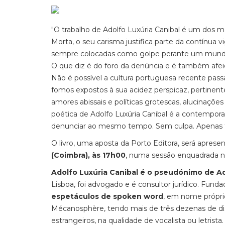
"O trabalho de Adolfo Luxúria Canibal é um dos 
Morta, o seu carisma justifica parte da contínua 
sempre colocadas como golpe perante um mundo d
O que diz é do foro da denúncia e é também afe
Não é possível a cultura portuguesa recente pas
fomos expostos à sua acidez perspicaz, pertinen
amores abissais e políticas grotescas, alucinaçõ
poética de Adolfo Luxúria Canibal é a contempo
denunciar ao mesmo tempo. Sem culpa. Apenas forç
O livro, uma aposta da Porto Editora, será aprese
(Coimbra), às 17h00
, numa sessão enquadrada n
Adolfo Luxúria Canibal é o pseudónimo de A
Lisboa, foi advogado e é consultor jurídico. Funda
espetáculos de spoken word
, em nome próprio
Mécanosphère, tendo mais de três dezenas de dis
estrangeiros, na qualidade de vocalista ou letri