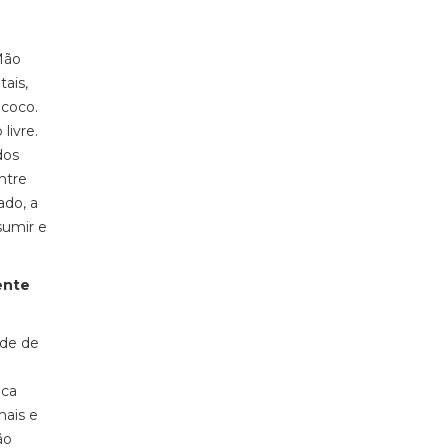
Mão
tais,
acoco.
livre.
dos
ntre
ado, a
sumir e
ente
ade de
ica
nais e
ão