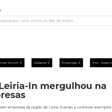
mias Forum
Saberes
Emprego
Ens. Superi
Leiria-In mergulhou na
presas
itaram empresas da região de Leiria, ficando a conhecer exemplos