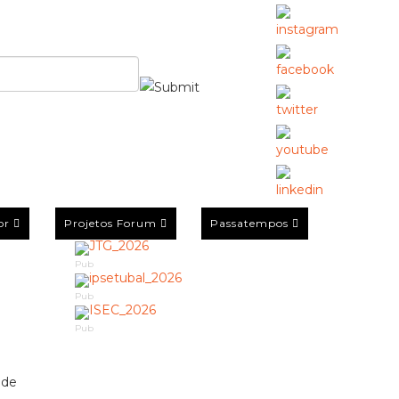
or
Projetos Forum
Passatempos
Pub
Pub
Pub
 de