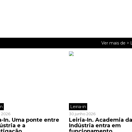
Ver mais de >
L
in
Leiria-in
o 2026
30 junho 2026
a-In. Uma ponte entre
Leiria-In. Academia d
ústria e a
Indústria entra em
stigação
funcionamento