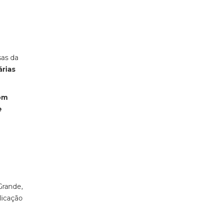
sas da
rias
om
e
Grande,
licação