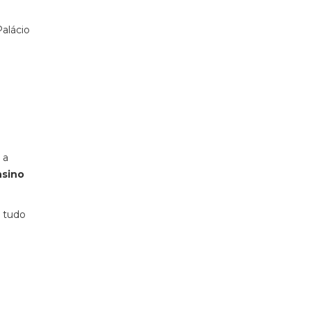
Palácio
 a
nsino
a tudo