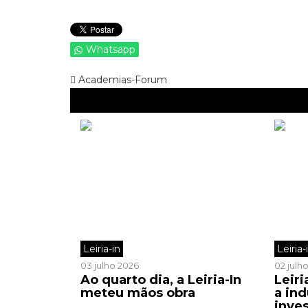
Whatsapp
Academias-Forum
Leiria-in
Leiria-
03 julho 2026
02 julh
Ao quarto dia, a Leiria-In
Leiri
meteu mãos obra
a ind
inve