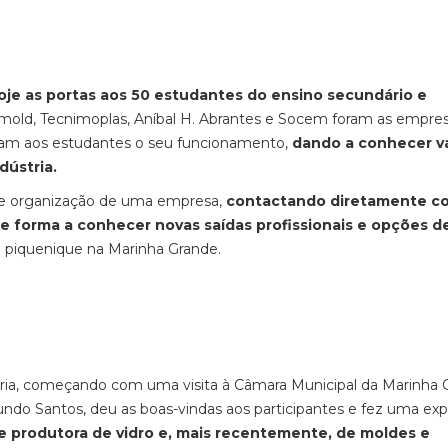
oje as portas aos 50 estudantes do ensino secundário e
mold, Tecnimoplas, Aníbal H. Abrantes e Socem foram as empre
ram aos estudantes o seu funcionamento,
dando a conhecer vá
dústria.
 de organização de uma empresa,
contactando diretamente c
 de forma a conhecer novas saídas profissionais e opções d
do piquenique na Marinha Grande.
Leiria, começando com uma visita à Câmara Municipal da Marinha 
ndo Santos, deu as boas-vindas aos participantes e fez uma exp
de produtora de vidro e, mais recentemente, de moldes e