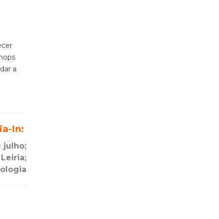
ecer
shops
dar a
ia-In:
 julho;
Leiria;
ologia