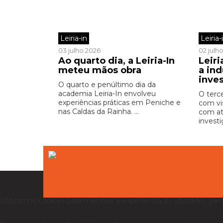
Leiria-in
Leiria-
03 julho 2026
02 julh
Ao quarto dia, a Leiria-In
Leiri
meteu mãos obra
a ind
inve
O quarto e penúltimo dia da
academia Leiria-In envolveu
O terc
experiências práticas em Peniche e
com vi
nas Caldas da Rainha. ...
com at
investi
Utilizamos cookies para melhorar a experiência do utilizador, per