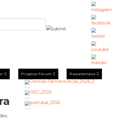
or
Projetos Forum
Passatempos
Pub
ra
Pub
Pub
des.