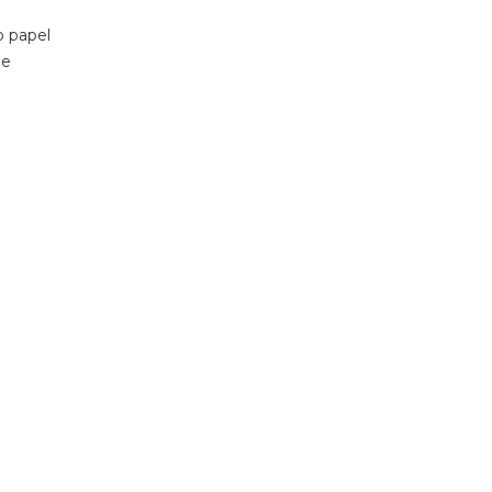
o papel
ue
a