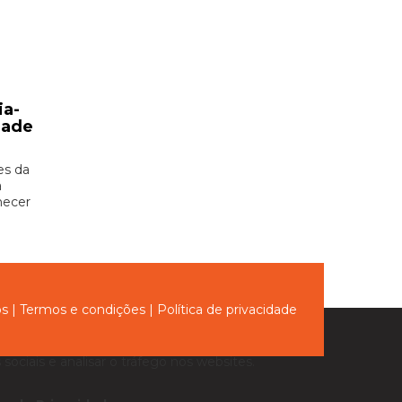
ia-
dade
es da
a
hecer
ós
|
Termos e condições
|
Política de privacidade
sociais e analisar o tráfego nos websites.