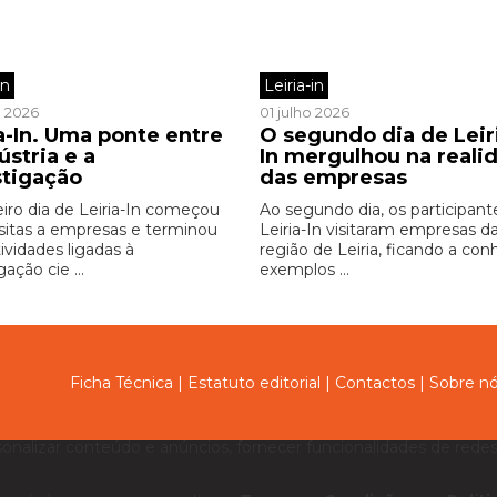
in
Leiria-in
o 2026
01 julho 2026
a-In. Uma ponte entre
O segundo dia de Leir
ústria e a
In mergulhou na reali
stigação
das empresas
eiro dia de Leiria-In começou
Ao segundo dia, os participant
sitas a empresas e terminou
Leiria-In visitaram empresas d
ividades ligadas à
região de Leiria, ficando a con
gação cie ...
exemplos ...
Ficha Técnica
|
Estatuto editorial
|
Contactos
|
Sobre n
sonalizar conteúdo e anúncios, fornecer funcionalidades de redes 