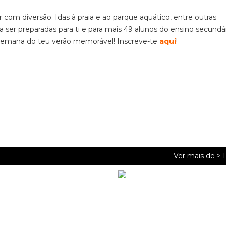
com diversão. Idas à praia e ao parque aquático, entre outras
a ser preparadas para ti e para mais 49 alunos do ensino secundá
ta semana do teu verão memorável! Inscreve-te
aqui
!
Ver mais de >
L