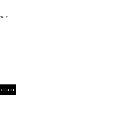
rio e
eiria-in