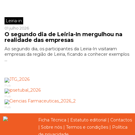
Leiria-in
01 julho 2026
O segundo dia de Leiria-In mergulhou na
realidade das empresas
Ao segundo dia, os participantes da Leiria-In visitaram
empresas da região de Leiria, ficando a conhecer exemplos
...
Pub
Pub
Pub
Ficha Técnica
|
Estatuto editorial
|
Contactos
|
Sobre nós
|
Termos e condições
|
Política
de privacidade