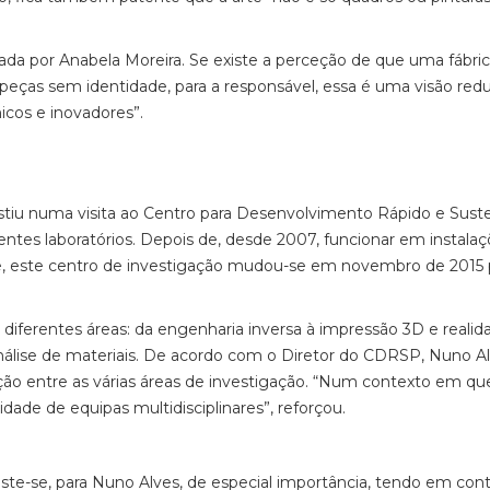
hada por Anabela Moreira. Se existe a perceção de que uma fábri
peças sem identidade, para a responsável, essa é uma visão redu
icos e inovadores”.
sistiu numa visita ao Centro para Desenvolvimento Rápido e Sus
entes laboratórios. Depois de, desde 2007, funcionar em instala
e, este centro de investigação mudou-se em novembro de 2015 
iferentes áreas: da engenharia inversa à impressão 3D e realid
nálise de materiais. De acordo com o Diretor do CDRSP, Nuno Al
ação entre as várias áreas de investigação. “Num contexto em qu
ade de equipas multidisciplinares”, reforçou.
e-se, para Nuno Alves, de especial importância, tendo em con