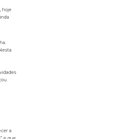
, hoje
ainda
ha.
 Nesta
vidades
çou.
ecer a
s” e que