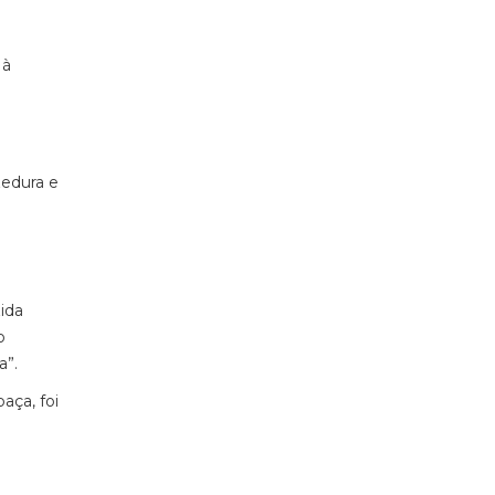
 à
zedura e
ida
o
a”.
aça, foi