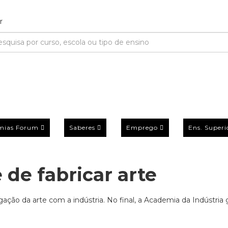
mias Forum
Saberes
Emprego
Ens. Superi
e de fabricar arte
igação da arte com a indústria. No final, a Academia da Indústri