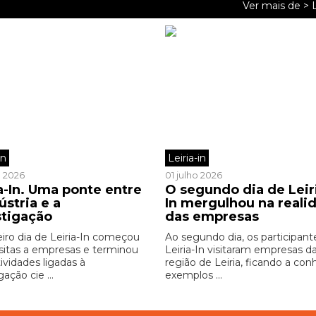
Ver mais de >
L
in
Leiria-in
o 2026
01 julho 2026
a-In. Uma ponte entre
O segundo dia de Leir
ústria e a
In mergulhou na reali
stigação
das empresas
eiro dia de Leiria-In começou
Ao segundo dia, os participant
sitas a empresas e terminou
Leiria-In visitaram empresas d
ividades ligadas à
região de Leiria, ficando a con
gação cie ...
exemplos ...