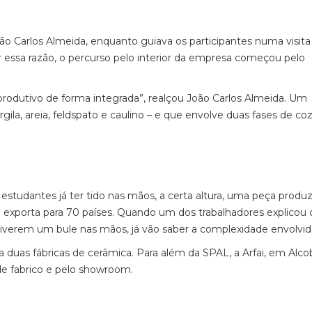
oão Carlos Almeida, enquanto guiava os participantes numa visita
 essa razão, o percurso pelo interior da empresa começou pelo
 produtivo de forma integrada”, realçou João Carlos Almeida. Um
gila, areia, feldspato e caulino – e que envolve duas fases de co
studantes já ter tido nas mãos, a certa altura, uma peça produz
exporta para 70 países. Quando um dos trabalhadores explicou 
iverem um bule nas mãos, já vão saber a complexidade envolvid
 a duas fábricas de cerâmica. Para além da SPAL, a Arfai, em Alcob
e fabrico e pelo showroom.