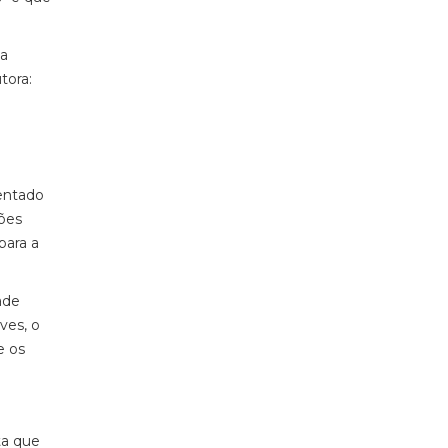
ca
tora:
tentado
ções
para a
ade
ves, o
e os
ta que