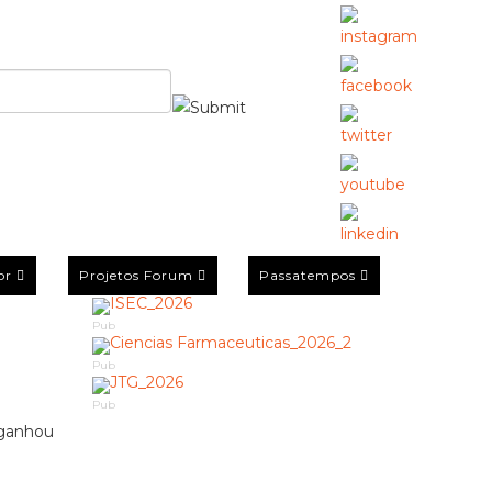
or
Projetos Forum
Passatempos
Pub
Pub
Pub
a ganhou