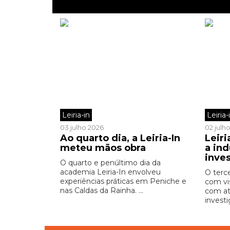
Leiria-in
Leiria-
03 julho 2026
02 julh
Ao quarto dia, a Leiria-In
Leiri
meteu mãos obra
a ind
inve
O quarto e penúltimo dia da
academia Leiria-In envolveu
O terc
experiências práticas em Peniche e
com vi
nas Caldas da Rainha. ...
com at
investi