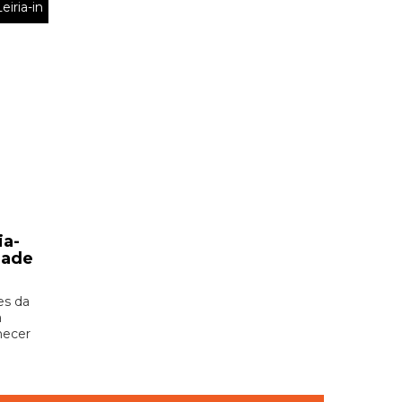
eiria-in
ia-
dade
es da
a
hecer