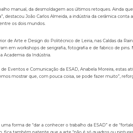
rabalho manual, da desmoldagem aos últimos retoques. Ainda que
, destacou João Carlos Almeida, a indústria da cerâmica conta 
entre os dois mundos.
ior de Arte e Design do Politécnico de Leiria, nas Caldas da Rain
ram em workshops de serigrafia, fotografia e de fabrico de pins.
da Academia da Indústria.
de Eventos e Comunicação da ESAD, Anabela Moreira, estas ati
semos mostrar que, com pouca coisa, se pode fazer muito”, refor
uma forma de “dar a conhecer o trabalho da ESAD” e de “fortal
o, fica também patente que a arte “não é só quadros ou pintura