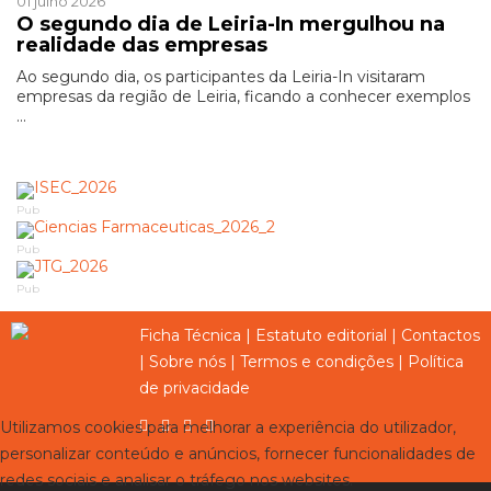
01 julho 2026
O segundo dia de Leiria-In mergulhou na
realidade das empresas
Ao segundo dia, os participantes da Leiria-In visitaram
empresas da região de Leiria, ficando a conhecer exemplos
...
Pub
Pub
Pub
Ficha Técnica
|
Estatuto editorial
|
Contactos
|
Sobre nós
|
Termos e condições
|
Política
de privacidade
Utilizamos cookies para melhorar a experiência do utilizador,
personalizar conteúdo e anúncios, fornecer funcionalidades de
redes sociais e analisar o tráfego nos websites.