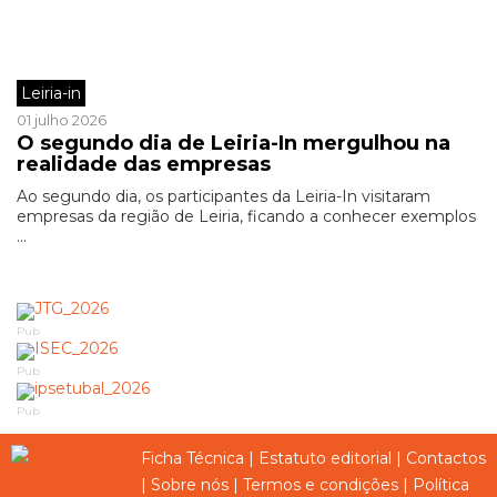
Leiria-in
01 julho 2026
O segundo dia de Leiria-In mergulhou na
realidade das empresas
Ao segundo dia, os participantes da Leiria-In visitaram
empresas da região de Leiria, ficando a conhecer exemplos
...
Pub
Pub
Pub
Ficha Técnica
|
Estatuto editorial
|
Contactos
|
Sobre nós
|
Termos e condições
|
Política