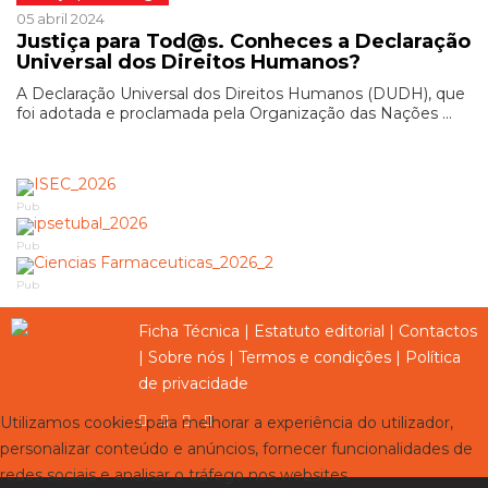
05 abril 2024
Justiça para Tod@s. Conheces a Declaração
Universal dos Direitos Humanos?
A Declaração Universal dos Direitos Humanos (DUDH), que
foi adotada e proclamada pela Organização das Nações ...
Pub
Pub
Pub
Ficha Técnica
|
Estatuto editorial
|
Contactos
|
Sobre nós
|
Termos e condições
|
Política
de privacidade
Utilizamos cookies para melhorar a experiência do utilizador,
personalizar conteúdo e anúncios, fornecer funcionalidades de
redes sociais e analisar o tráfego nos websites.