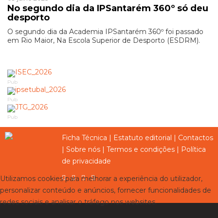
No segundo dia da IPSantarém 360º só deu
desporto
O segundo dia da Academia IPSantarém 360º foi passado
em Rio Maior, Na Escola Superior de Desporto (ESDRM).
Pub
Pub
Pub
Ficha Técnica
|
Estatuto editorial
|
Contactos
|
Sobre nós
|
Termos e condições
|
Política
de privacidade
Utilizamos cookies para melhorar a experiência do utilizador,
personalizar conteúdo e anúncios, fornecer funcionalidades de
redes sociais e analisar o tráfego nos websites.