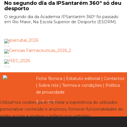
No segundo dia da IPSantarém 360º só deu
desporto
O segundo dia da Academia IPSantarém 360º foi passado
em Rio Maior, Na Escola Superior de Desporto (ESDRM).
Pub
Pub
Pub
Ficha Técnica
|
Estatuto editorial
|
Contactos
|
Sobre nós
|
Termos e condições
|
Política
de privacidade
Utilizamos cookies para melhorar a experiência do utilizador,
personalizar conteúdo e anúncios, fornecer funcionalidades de
redes sociais e analisar o tráfego nos websites.