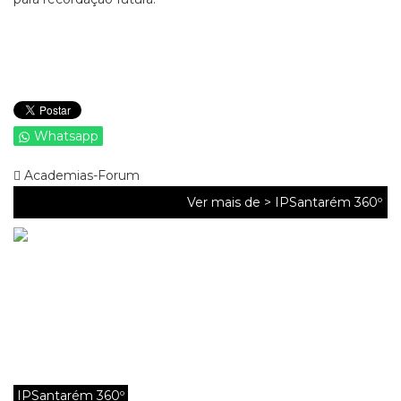
Whatsapp
Academias-Forum
Ver mais de >
IPSantarém 360º
IPSantarém 360º