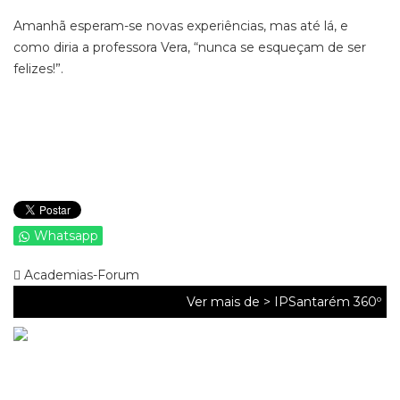
Amanhã esperam-se novas experiências, mas até lá, e
como diria a professora Vera, “nunca se esqueçam de ser
felizes!”.
Whatsapp
Academias-Forum
Ver mais de >
IPSantarém 360º