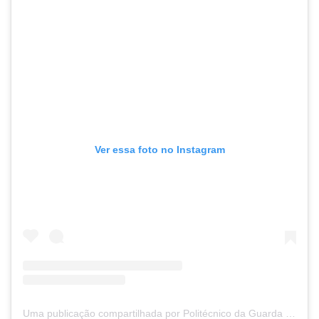
Ver essa foto no Instagram
Uma publicação compartilhada por Politécnico da Guarda (@politecnicodaguarda)