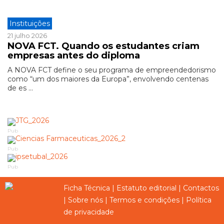
Instituições
21 julho 2026
NOVA FCT. Quando os estudantes criam
empresas antes do diploma
A NOVA FCT define o seu programa de empreendedorismo
como “um dos maiores da Europa”, envolvendo centenas
de es ...
Pub
Pub
Pub
Ficha Técnica
|
Estatuto editorial
|
Contactos
|
Sobre nós
|
Termos e condições
|
Política
de privacidade