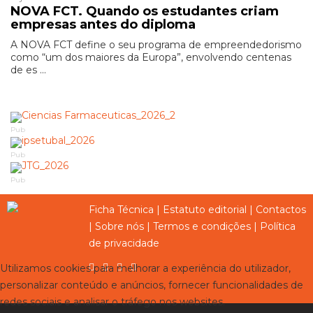
NOVA FCT. Quando os estudantes criam
empresas antes do diploma
A NOVA FCT define o seu programa de empreendedorismo
como “um dos maiores da Europa”, envolvendo centenas
de es ...
Pub
Pub
Pub
Ficha Técnica
|
Estatuto editorial
|
Contactos
|
Sobre nós
|
Termos e condições
|
Política
de privacidade
Utilizamos cookies para melhorar a experiência do utilizador,
personalizar conteúdo e anúncios, fornecer funcionalidades de
redes sociais e analisar o tráfego nos websites.