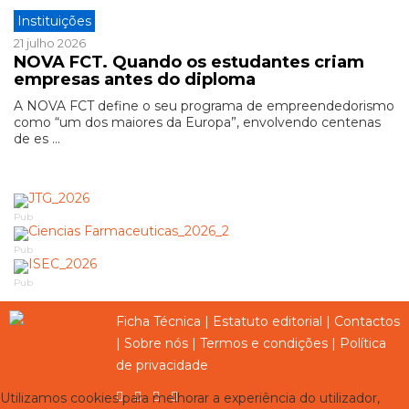
Instituições
21 julho 2026
NOVA FCT. Quando os estudantes criam
empresas antes do diploma
A NOVA FCT define o seu programa de empreendedorismo
como “um dos maiores da Europa”, envolvendo centenas
de es ...
Pub
Pub
Pub
Ficha Técnica
|
Estatuto editorial
|
Contactos
|
Sobre nós
|
Termos e condições
|
Política
de privacidade
Utilizamos cookies para melhorar a experiência do utilizador,