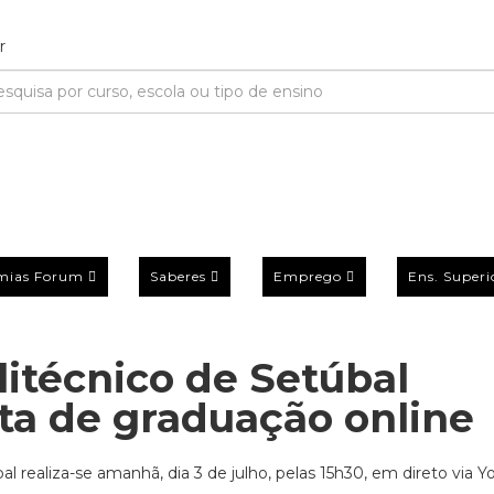
mias Forum
Saberes
Emprego
Ens. Superi
itécnico de Setúbal
ta de graduação online
 realiza-se amanhã, dia 3 de julho, pelas 15h30, em direto via 