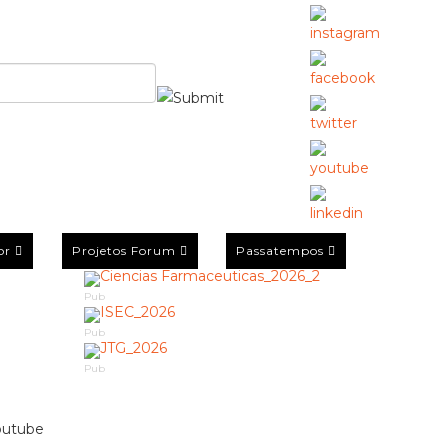
or
Projetos Forum
Passatempos
Pub
Pub
Pub
Youtube