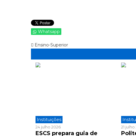
Whatsapp
Ensino-Superior
Instituições
Instit
24 julho 2026
21 julh
ESCS prepara guia de
Polit