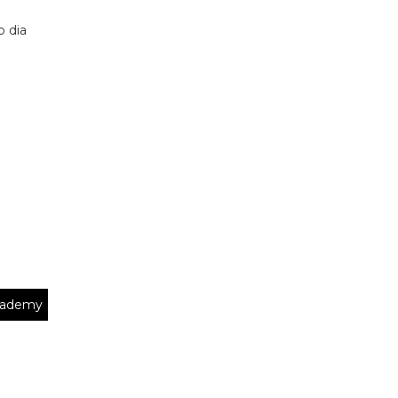
o dia
cademy