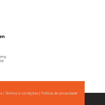
en
demy
até
ós
|
Termos e condições
|
Política de privacidade