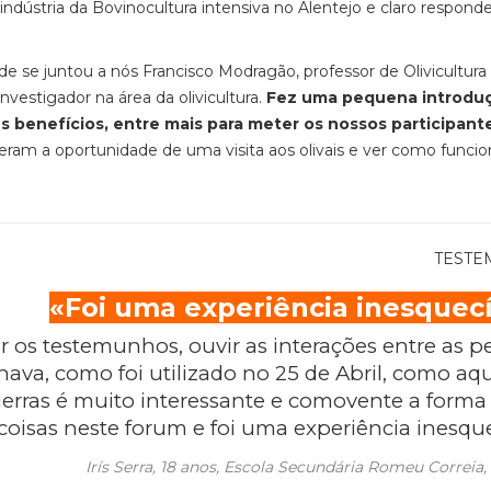
indústria da Bovinocultura intensiva no Alentejo e claro responde
de se juntou a nós Francisco Modragão, professor de Olivicultura
nvestigador na área da olivicultura.
Fez uma pequena introdu
eus benefícios, entre mais para meter os nossos participant
eram a oportunidade de uma visita aos olivais e ver como funcio
TEST
«Foi uma experiência inesquecí
vir os testemunhos, ouvir as interações entre as p
va, como foi utilizado no 25 de Abril, como aqui
guerras é muito interessante e comovente a form
oisas neste forum e foi uma experiência inesque
Irís Serra, 18 anos, Escola Secundária Romeu Correia