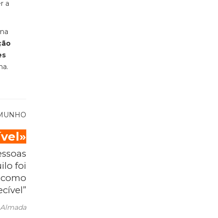
r a
 na
ção
es
na.
EMUNHO
vel»
essoas
lo foi
a como
cível”
, Almada