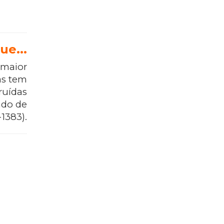
ue...
 maior
as tem
ruídas
ado de
1383).