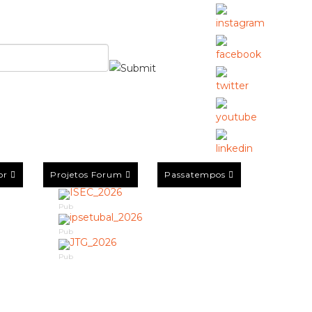
or
Projetos Forum
Passatempos
Pub
Pub
Pub