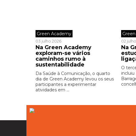
Green Academy
Green
03 julho 2026
02 julh
Na Green Academy
Na G
exploram-se vários
estu
caminhos rumo à
liga
sustentabilidade
O terc
incluiu
Da Saúde à Comunicação, o quarto
Barrag
dia de Green Academy levou os seus
concel
participantes a experimentar
atividades em ...