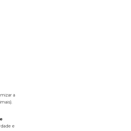
imizar a
mais).
 e
rdade e