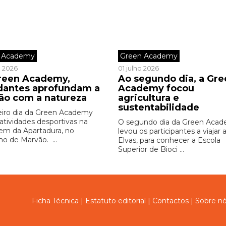
 Academy
Green Academy
o 2026
01 julho 2026
reen Academy,
Ao segundo dia, a Gre
dantes aprofundam a
Academy focou
ção com a natureza
agricultura e
sustentabilidade
eiro dia da Green Academy
 atividades desportivas na
O segundo dia da Green Aca
em da Apartadura, no
levou os participantes a viajar 
ho de Marvão. ...
Elvas, para conhecer a Escola
Superior de Bioci ...
Ficha Técnica
|
Estatuto editorial
|
Contactos
|
Sobre n