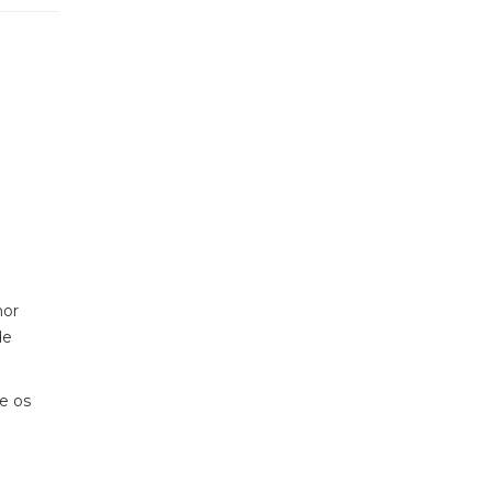
hor
de
e os