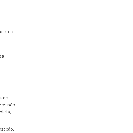
mento e
os
deram
 Mas não
pleta,
nsação,