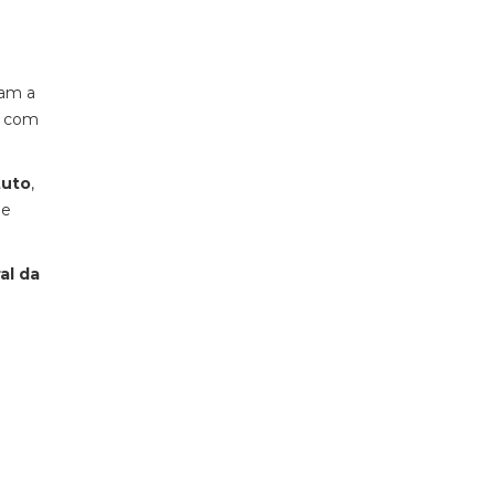
ram a
r com
tuto
,
ue
al da