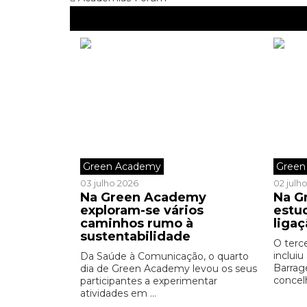
Green Academy
Green
03 julho 2026
02 julh
Na Green Academy
Na G
exploram-se vários
estu
caminhos rumo à
liga
sustentabilidade
O terc
incluiu
Da Saúde à Comunicação, o quarto
Barrag
dia de Green Academy levou os seus
concel
participantes a experimentar
atividades em ...