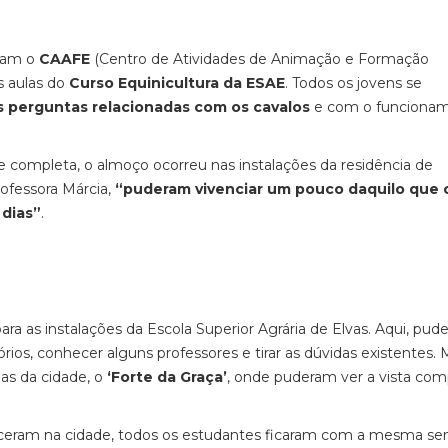
eram o
CAAFE
(Centro de Atividades de Animação e Formação
s aulas do
Curso Equinicultura da ESAE
. Todos os jovens se
s perguntas relacionadas com os cavalos
e com o funciona
e completa, o almoço ocorreu nas instalações da residência de
ofessora Márcia,
“puderam vivenciar um pouco daquilo que 
 dias”
.
para as instalações da Escola Superior Agrária de Elvas. Aqui, pu
atórios, conhecer alguns professores e tirar as dúvidas existentes.
ias da cidade, o
‘Forte da Graça’
, onde puderam ver a vista com
eram na cidade, todos os estudantes ficaram com a mesma se