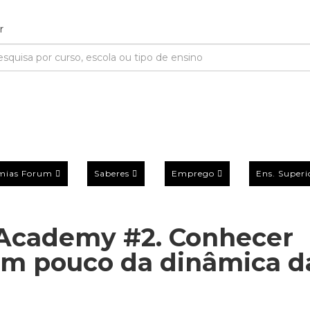
mias Forum
Saberes
Emprego
Ens. Superi
 Academy #2. Conhecer
 um pouco da dinâmica d