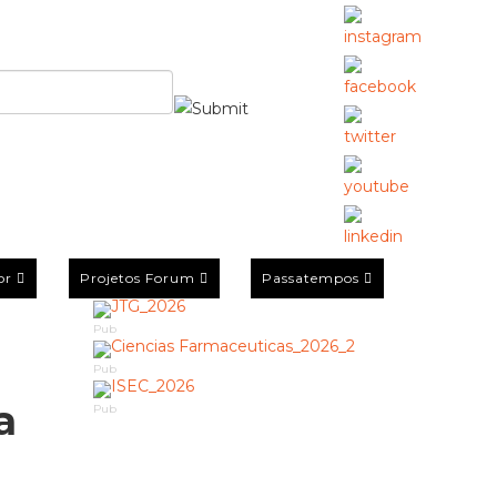
or
Projetos Forum
Passatempos
Pub
Pub
a
Pub