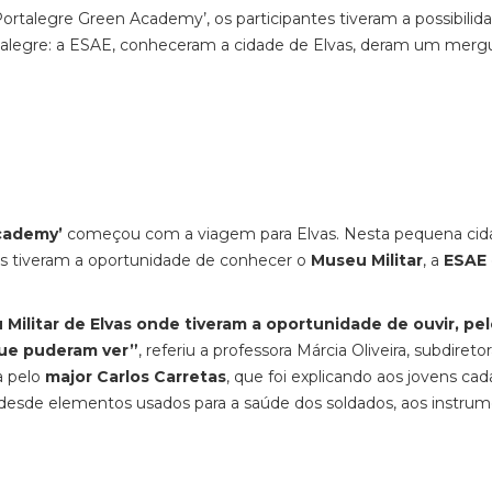
rtalegre Green Academy’, os participantes tiveram a possibilid
talegre: a ESAE, conheceram a cidade de Elvas, deram um merg
cademy’
começou com a viagem para Elvas. Nesta pequena ci
es tiveram a oportunidade de conhecer o
Museu Militar
, a
ESAE
Militar de Elvas onde tiveram a oportunidade de ouvir, pe
que puderam ver”
, referiu a professora Márcia Oliveira, subdireto
da pelo
major Carlos Carretas
, que foi explicando aos jovens ca
, desde elementos usados para a saúde dos soldados, aos instru