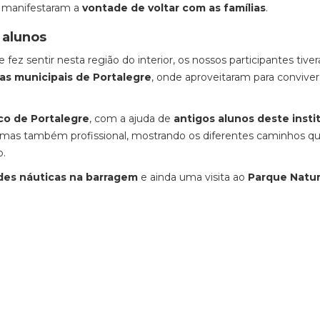
e manifestaram a
vontade de voltar com as famílias
.
 alunos
 fez sentir nesta região do interior, os nossos participantes tive
as municipais de Portalegre
, onde aproveitaram para convive
co de Portalegre
, com a ajuda de
antigos alunos deste insti
r, mas também profissional, mostrando os diferentes caminhos q
o.
ades náuticas na barragem
e ainda uma visita ao
Parque Natur