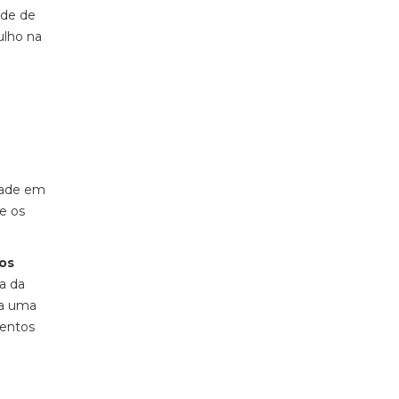
ade de
ulho na
dade em
e os
los
ra da
da uma
mentos