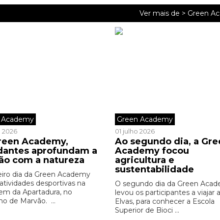
Ver mais de >
Green A
 Academy
Green Academy
o 2026
01 julho 2026
reen Academy,
Ao segundo dia, a Gre
dantes aprofundam a
Academy focou
ção com a natureza
agricultura e
sustentabilidade
eiro dia da Green Academy
 atividades desportivas na
O segundo dia da Green Aca
em da Apartadura, no
levou os participantes a viajar 
ho de Marvão. ...
Elvas, para conhecer a Escola
Superior de Bioci ...