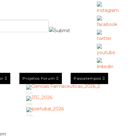
or
Projetos Forum
Passatempos
Pub
Pub
Pub
 em