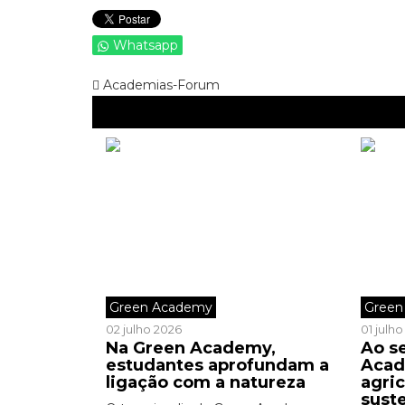
Whatsapp
Academias-Forum
Green Academy
Green
02 julho 2026
01 julh
Na Green Academy,
Ao s
estudantes aprofundam a
Acad
ligação com a natureza
agric
sust