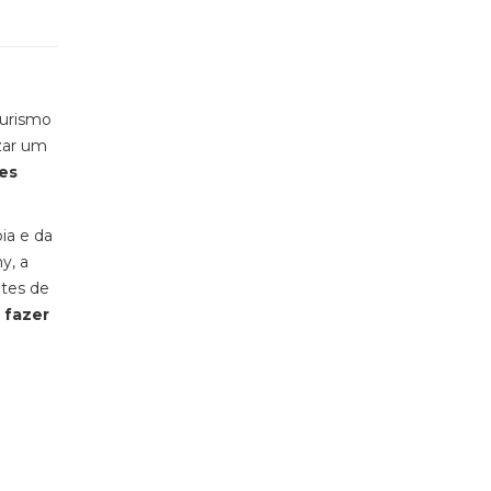
turismo
izar um
tes
pia e da
y, a
ntes de
 fazer