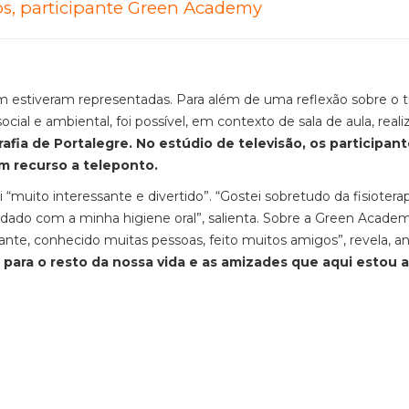
nos, participante Green Academy
ém estiveram representadas. Para além de uma reflexão sobre o 
ial e ambiental, foi possível, em contexto de sala de aula, real
afia de Portalegre. No estúdio de televisão, os participan
 recurso a teleponto.
oi “muito interessante e divertido”. “Gostei sobretudo da fisiotera
uidado com a minha higiene oral”, salienta. Sobre a Green Academ
nte, conhecido muitas pessoas, feito muitos amigos”, revela, a
 para o resto da nossa vida e as amizades que aqui estou a