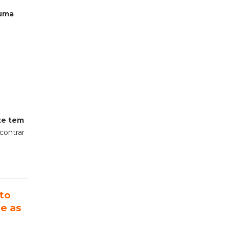
g
 uma
te tem
contrar
to
 e as