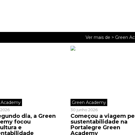
Ver mais de >
Green A
 Academy
Green Academy
o 2026
30 junho 2026
egundo dia, a Green
Começou a viagem pe
emy focou
sustentabilidade na
ultura e
Portalegre Green
entabilidade
Academy