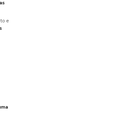
as
to e
s
 uma