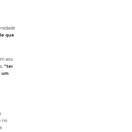
ersidade
le que
am aos
s,
“ter
é um
s
e no
a