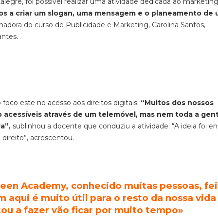
legre, foi possível realizar uma atividade dedicada ao marketin
dos a criar um slogan, uma mensagem e o planeamento de
enadora do curso de Publicidade e Marketing, Carolina Santos,
antes.
 foco este no acesso aos direitos digitais.
“Muitos dos nossos
ão acessíveis através de um telemóvel, mas nem toda a gen
a”,
sublinhou a docente que conduziu a atividade. “A ideia foi en
 direito”, acrescentou.
een Academy, conhecido muitas pessoas, fei
aqui é muito útil para o resto da nossa vida
ou a fazer vão ficar por muito tempo»