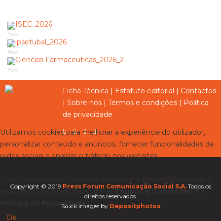
Pub
Pub
Pub
Ficha Técnica
|
Estatuto editorial
|
Contactos
|
Sobre nós
|
Termos e condições
|
Política
de privacidade
Utilizamos cookies para melhorar a experiência do utilizador,
personalizar conteúdo e anúncios, fornecer funcionalidades de
redes sociais e analisar o tráfego nos websites.
Para mais informações sobre cookies e o processamento dos
Copyright © 2019
Press Forum Comunicação Social S.A.
Todos os
seus dados pessoais, consulte os
Termos e Condições
e a
direitos reservados.
Política de Privacidade
.
Stock images by
Depositphotos
Ok