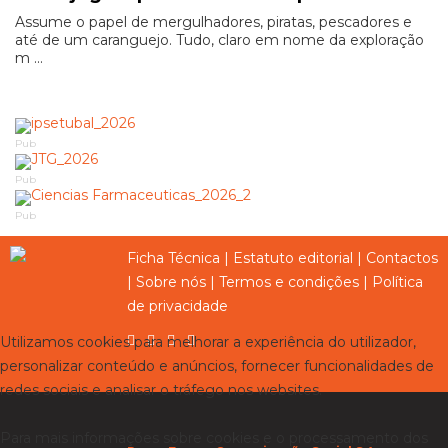
Assume o papel de mergulhadores, piratas, pescadores e
até de um caranguejo. Tudo, claro em nome da exploração
m ...
Pub
Pub
Pub
Ficha Técnica
|
Estatuto editorial
|
Contactos
|
Sobre nós
|
Termos e condições
|
Política
de privacidade
Utilizamos cookies para melhorar a experiência do utilizador,
personalizar conteúdo e anúncios, fornecer funcionalidades de
redes sociais e analisar o tráfego nos websites.
Para mais informações sobre cookies e o processamento dos