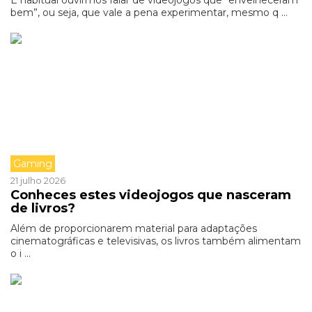
É habitual ouvirmos falar de videojogos que “envelheceram
bem”, ou seja, que vale a pena experimentar, mesmo q ...
Gaming
21 julho 2026
Conheces estes videojogos que nasceram
de livros?
Além de proporcionarem material para adaptações
cinematográficas e televisivas, os livros também alimentam
o i ...