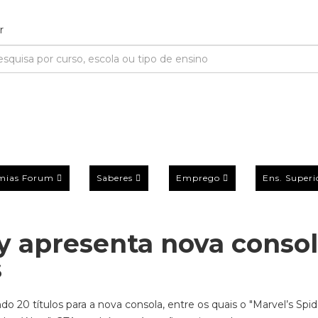
mias Forum
Saberes
Emprego
Ens. Superi
ny apresenta nova conso
s
o 20 títulos para a nova consola, entre os quais o "Marvel’s Spi