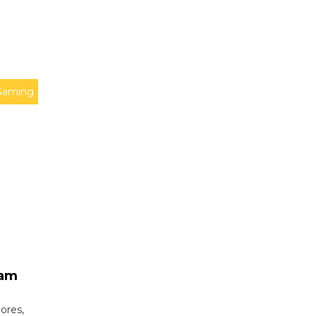
Gaming
vam
ores,