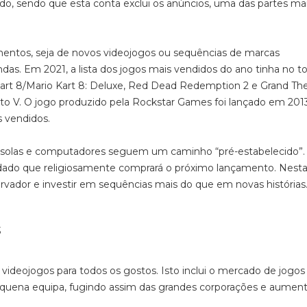
do, sendo que esta conta exclui os anúncios, uma das partes ma
mentos, seja de novos videojogos ou sequências de marcas
as. Em 2021, a lista dos jogos mais vendidos do ano tinha no to
o Kart 8/Mario Kart 8: Deluxe, Red Dead Redemption 2 e Grand Th
uto V. O jogo produzido pela Rockstar Games foi lançado em 201
s vendidos.
nsolas e computadores seguem um caminho “pré-estabelecido”.
do que religiosamente comprará o próximo lançamento. Nesta 
ador e investir em sequências mais do que em novas histórias
ideojogos para todos os gostos. Isto inclui o mercado de jogos 
quena equipa, fugindo assim das grandes corporações e aumen