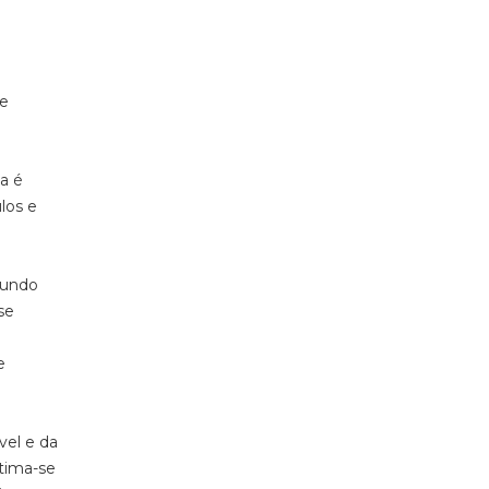
de
a é
los e
mundo
se
e
vel e da
tima-se