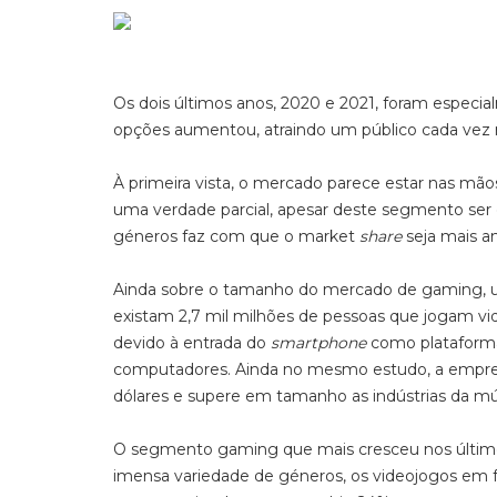
Os dois últimos anos, 2020 e 2021, foram especi
opções aumentou, atraindo um público cada vez 
À primeira vista, o mercado parece estar nas mã
uma verdade parcial, apesar deste segmento ser o
géneros faz com que o market
share
seja mais a
Ainda sobre o tamanho do mercado de gaming, u
existam 2,7 mil milhões de pessoas que jogam vi
devido à entrada do
smartphone
como plataforma
computadores. Ainda no mesmo estudo, a empresa
dólares e supere em tamanho as indústrias da mú
O segmento gaming que mais cresceu nos último
imensa variedade de géneros, os videojogos em f