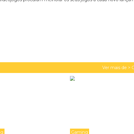
Ver mais de >
ng
Gaming