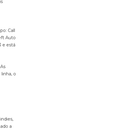
is
po: Call
eft Auto
3 e está
 As
linha, o
.
indies,
tado a