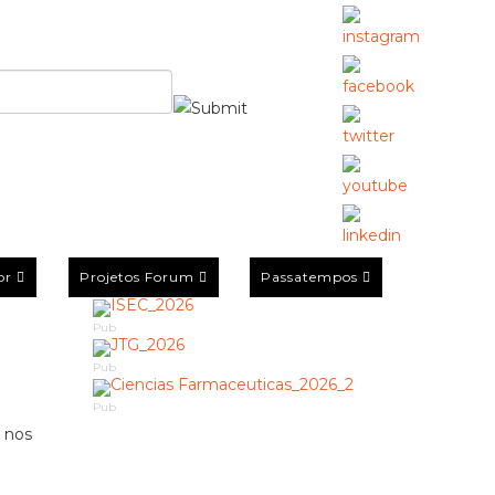
or
Projetos Forum
Passatempos
Pub
Pub
Pub
 nos