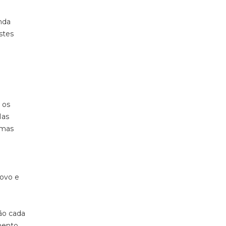
nda
Estes
 os
Nas
emas
novo e
ão cada
mento.