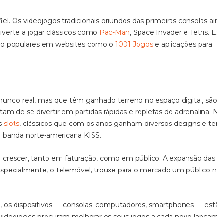
. Os videojogos tradicionais oriundos das primeiras consolas ai
verte a jogar clássicos como
Pac-Man
, Space Invader e Tetris. 
ão populares em websites como o
1001 Jogos
e aplicações para
mundo real, mas que têm ganhado terreno no espaço digital, são
m de se divertir em partidas rápidas e repletas de adrenalina. 
as
slots
, clássicos que com os anos ganham diversos designs e t
 banda norte-americana KISS.
 crescer, tanto em faturação, como em público. A expansão das
especialmente, o telemóvel, trouxe para o mercado um público 
o, os dispositivos — consolas, computadores, smartphones — est
 videojogos procuram melhorar os seus jogos a cada novo lança